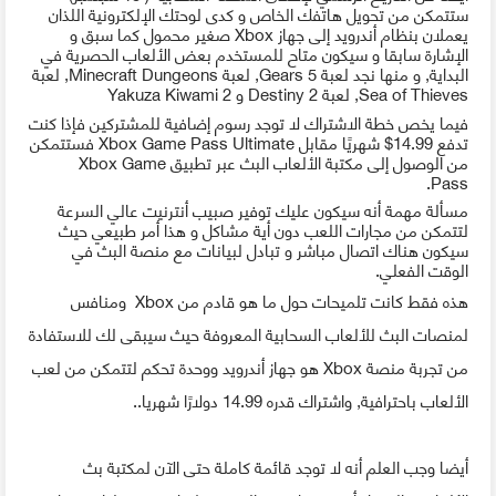
ستتمكن من تحويل هاتفك الخاص و كدى لوحتك الإلكترونية اللذان
يعملان بنظام أندرويد إلى جهاز Xbox صغير محمول كما سبق و
الإشارة سابقا و سيكون متاح للمستخدم بعض الألعاب الحصرية في
البداية, و منها نجد لعبة Gears 5, لعبة Minecraft Dungeons, لعبة
Sea of ​​Thieves, لعبة Destiny 2 و Yakuza Kiwami 2
فيما يخص خطة الاشتراك لا توجد رسوم إضافية للمشتركين فإذا كنت
تدفع 14.99$ شهريًا مقابل Xbox Game Pass Ultimate فستتمكن
من الوصول إلى مكتبة الألعاب البث عبر تطبيق Xbox Game
Pass.
مسألة مهمة أنه سيكون عليك توفير صبيب أنترنيت عالي السرعة
لتتمكن من مجارات اللعب دون أية مشاكل و هذا أمر طبيعي حيث
سيكون هناك اتصال مباشر و تبادل لبيانات مع منصة البث في
الوقت الفعلي.
هذه فقط كانت تلميحات حول ما هو قادم من Xbox ومنافس
لمنصات البث للألعاب السحابية المعروفة حيث سيبقى لك للاستفادة
من تجربة منصة Xbox هو جهاز أندرويد ووحدة تحكم لتتمكن من لعب
الألعاب باحترافية, واشتراك قدره 14.99 دولارًا شهريا..
أيضا وجب العلم أنه لا توجد قائمة كاملة حتى الآن لمكتبة بث