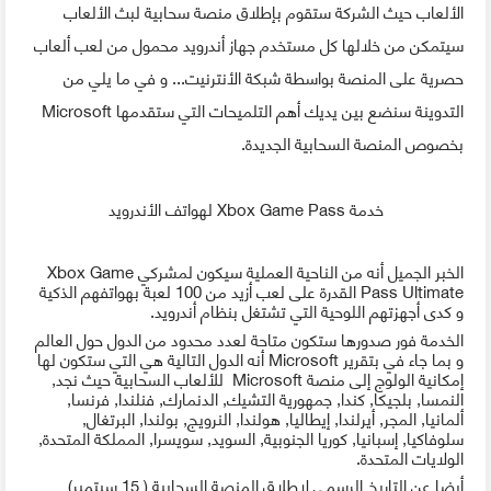
الألعاب حيث الشركة ستقوم بإطلاق منصة سحابية لبث الألعاب
سيتمكن من خلالها كل مستخدم جهاز أندرويد محمول من لعب ألعاب
حصرية على المنصة بواسطة شبكة الأنترنيت... و في ما يلي من
التدوينة سنضع بين يديك أهم التلميحات التي ستقدمها Microsoft
بخصوص المنصة السحابية الجديدة.
خدمة Xbox Game Pass لهواتف الأندرويد
الخبر الجميل أنه من الناحية العملية سيكون لمشركي Xbox Game
Pass Ultimate القدرة على لعب أزيد من 100 لعبة بهواتفهم الذكية
و كدى أجهزتهم اللوحية التي تشتغل بنظام أندرويد.
الخدمة فور صدورها ستكون متاحة لعدد محدود من الدول حول العالم
و بما جاء في بتقرير Microsoft أنه الدول التالية هي التي ستكون لها
إمكانية الولوج إلى منصة Microsoft للألعاب السحابية حيث نجد,
النمسا, بلجيكا, كندا, جمهورية التشيك, الدنمارك, فنلندا, فرنسا,
ألمانيا, المجر, أيرلندا, إيطاليا, هولندا, النرويج, بولندا, البرتغال,
سلوفاكيا, إسبانيا, كوريا الجنوبية, السويد, سويسرا, المملكة المتحدة,
الولايات المتحدة.
أيضا عن التاريخ الرسمي لإطلاق المنصة السحابية ( 15 سبتمبر)