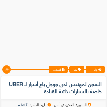
واتس آب ، فيسبوك ، أنترنت ، شروحات تقنية حصرية - المحترف
أخبار
السجن لمهندس لدى جوجل باع أسرار لـ UBER خاصة بالسيارات ذاتية القيادة
السجن لمهندس لدى جوجل باع أسرار لـ UBER
خاصة بالسيارات ذاتية القيادة
المدون:
العكرودي أنس
تاريخ النشر:
6:17 م