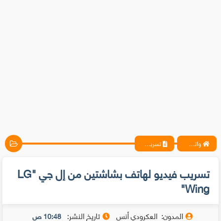
واتس آب ، فيسبوك ، أنترنت ، شروحات تقنية حصرية - المحترف
تسريب فيديو لهاتف بشاشتين من إل جي "LG Wing"
تسريب فيديو لهاتف بشاشتين من إل جي "LG
Wing"
المدون:
العكرودي أنس
تاريخ النشر:
10:48 ص