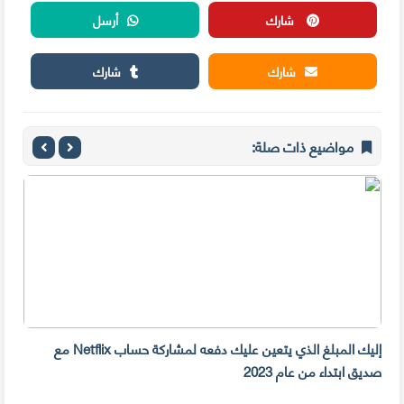
شارك
أرسل
شارك
شارك
مواضيع ذات صلة:
إليك المبلغ الذي يتعين عليك دفعه لمشاركة حساب Netflix مع
سرقة 300 جهازiPhone أمام م
صديق ابتداء من عام 2023