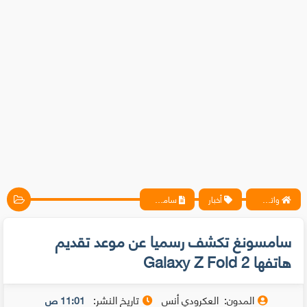
واتس آب ، فيسبوك ، أنترنت ، شروحات تقنية حصرية - المحترف
أخبار
سامسونغ تكشف رسميا عن موعد تقديم هاتفها Galaxy Z Fold 2
سامسونغ تكشف رسميا عن موعد تقديم
هاتفها Galaxy Z Fold 2
المدون:
العكرودي أنس
تاريخ النشر:
11:01 ص