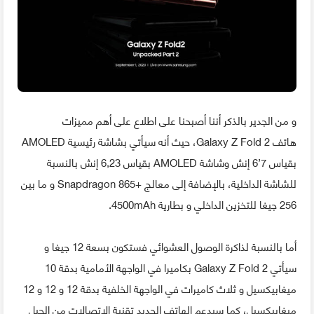
و من الجدير بالذكر أننا أصبحنا على اطلاع على أهم مميزات
هاتف Galaxy Z Fold 2، حيث أنه سيأتي بشاشة رئيسية AMOLED
بقياس 7’6 إنش وشاشة AMOLED بقياس 6,23 إنش بالنسبة
للشاشة الداخلية، بالإضافة إلى معالج +Snapdragon 865 و ما بين
256 جيغا للتخزين الداخلي و بطارية 4500mAh.
أما بالنسبة لذاكرة الوصول العشوائي فستكون بسعة 12 جيغا و
سيأتي Galaxy Z Fold 2 بكاميرا في الواجهة الأمامية بدقة 10
ميغابيكسيل و ثلاث كاميرات في الواجهة الخلفية بدقة 12 و 12 و 12
ميغابيكسيل، كما سيدعم الهاتف الجديد تقنية الاتصالات من الجيل