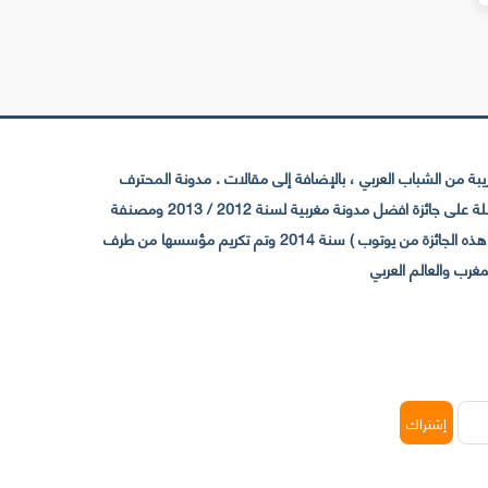
 من الشباب العربي ، بالإضافة إلى مقالات . مدونة المحترف
تأسست سنة 2009 حيث تستقطب الآن عدد كبير من الزوار من كافة ربوع الوطن العربي ، حيث ان مقرها الرئيسي بالمغرب و مديرها امين رغيب ،حاصلة على جائزة افضل مدونة مغربية لسنة 2012 / 2013 ومصنفة
ضمن افضل 10 مدونات عربية حسب المركز الدولي للصحفيين ICFJ سنة 2013 وحاصلة على الجائزة الفضية من يوتوب (اول قناة مغربية تحصل على هذه الجائزة من يوتوب ) سنة 2014 وتم تكريم مؤسسها من طرف