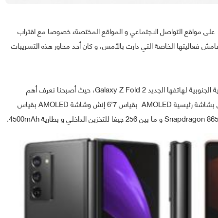
على مواقع التواصل الاجتماعي و المواقع المختصةء خصوصا مع اقتراب
هامش فعاليتها الخاصة التي دارت بالأمس، و كان أحد محاور هذه التسريبات
الآن أصبحنا أمام الإعلان الرسمي من شركة سامسونغ الكورية الجنوبية لهاتفها الجديد Galaxy Z Fold 2، حيث أصبحنا نعرف أهم
مواصفته التقنية، و على ذلك فإن Galaxy Z Fold 2 سيأتي بشاشة رئيسية AMOLED بقياس 7’6 إنش وشاشة AMOLED بقياس