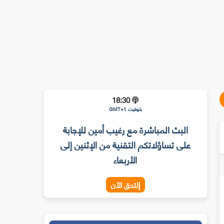
18:30
بتوقيت GMT+1
البث المباشرة مع رغيب أمين للإجابة
على تساؤلاتكم التقنية من الإثنين إلى
الأربعاء
إلتحق الأن