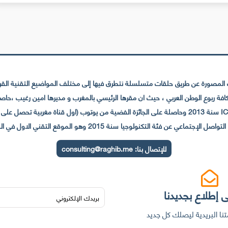
لمصورة عن طريق حلقات متسلسلة نتطرق فيها إلى مختلف المواضيع التقنية القريبة
عي عن فئة التكنولوجيا سنة 2015 وهو الموقع التقني الاول في المغرب والعالم العربي
للإتصال بنا:
consulting@raghib.me
 إطلاع بجديدنا
نا البريدية ليصلك كل جديد