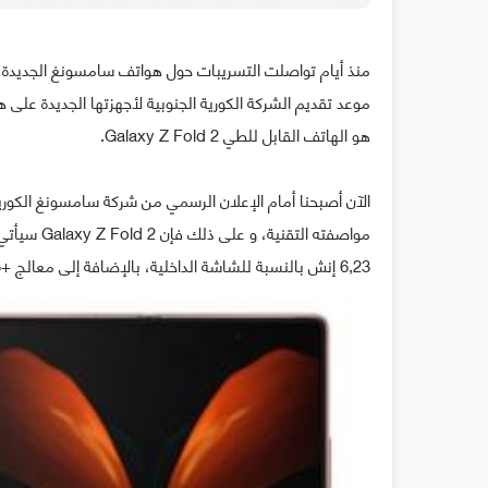
منذ أيام تواصلت التسريبات حول هواتف سامسونغ الجديدة 
موعد تقديم الشركة الكورية الجنوبية لأجهزتها الجديدة على 
هو الهاتف القابل للطي Galaxy Z Fold 2.
6,23 إنش بالنسبة للشاشة الداخلية، بالإضافة إلى معالج +Snapdragon 865 و ما بين 256 جيغا للتخزين الداخلي و بطارية 4500mAh.