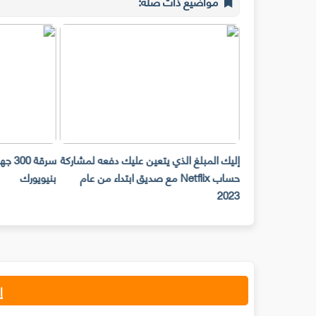
مواضيع ذات صلة:
حات Snap Camera لن تعمل على
إليك المبلغ الذي يتعين عليك دفعه لمشاركة
ح المكتب ابتداء من
حساب Netflix مع صديق ابتداء من عام
بنيويورك
2023
إ