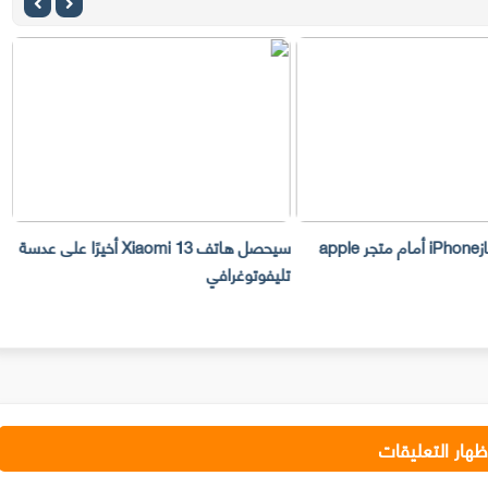
سرقة 300 جهازiPhone أمام متجر apple
سيحصل هاتف Xiaomi 13 أخيرًا على عدسة
تليفوتوغرافي
ا
ظهار التعليقات