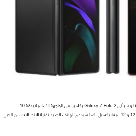
أما بالنسبة لذاكرة الوصول العشوائي فستكون بسعة 12 جيغا و سيأتي Galaxy Z Fold 2 بكاميرا في الواجهة الأمامية بدقة 10
ميغابيكسيل و ثلاث كاميرات في الواجهة الخلفية بدقة 12 و 12 و 12 ميغابيكسيل، كما سيدعم الهاتف الجديد تقنية الاتصالات من الجيل