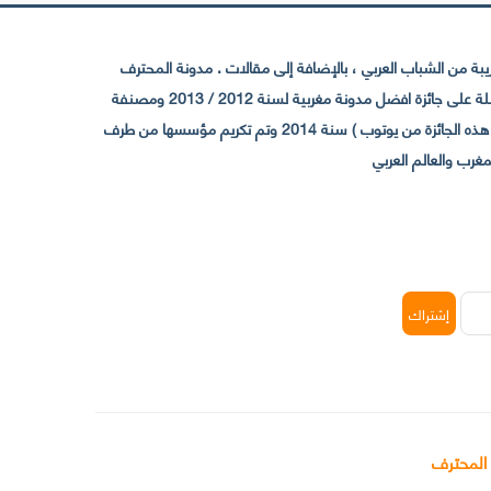
 من الشباب العربي ، بالإضافة إلى مقالات . مدونة المحترف
تأسست سنة 2009 حيث تستقطب الآن عدد كبير من الزوار من كافة ربوع الوطن العربي ، حيث ان مقرها الرئيسي بالمغرب و مديرها امين رغيب ،حاصلة على جائزة افضل مدونة مغربية لسنة 2012 / 2013 ومصنفة
ضمن افضل 10 مدونات عربية حسب المركز الدولي للصحفيين ICFJ سنة 2013 وحاصلة على الجائزة الفضية من يوتوب (اول قناة مغربية تحصل على هذه الجائزة من يوتوب ) سنة 2014 وتم تكريم مؤسسها من طرف
 المحترف