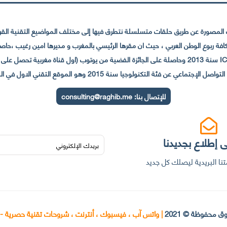
لمصورة عن طريق حلقات متسلسلة نتطرق فيها إلى مختلف المواضيع التقنية القريبة
عي عن فئة التكنولوجيا سنة 2015 وهو الموقع التقني الاول في المغرب والعالم العربي
للإتصال بنا:
consulting@raghib.me
 إطلاع بجديدنا
نا البريدية ليصلك كل جديد
ق محفوظة © 2021
|
واتس آب ، فيسبوك ، أنترنت ، شروحات تقنية حصرية -