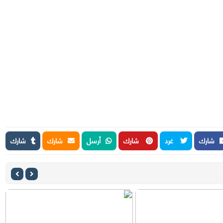
شارك
غرد
شارك
أرسل
شارك
شارك