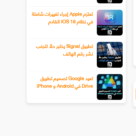
تعتزم Apple إجراء تغييرات شاملة
في نظام IOS 18 القادم
سيحصل هاتف Xiaomi 13 أخيرًا على عدسة
طرح Snapchat المزيد من أدوا
ليفوتوغرافي
الفيديو المتقدمة باستخدام وضع ا
تطبيق Signal يختبر حلًا لتجنب
نشر رقم الهاتف
تعيد Google تصميم تطبيق
Drive في Android و iPhone