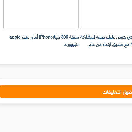
لذي يتعين عليك دفعه لمشاركة
سرقة 300 جهازiPhone أمام متجر apple
حساب Netflix مع صديق ابتداء من عام
بنيويورك
ت
ظهار التعليقات