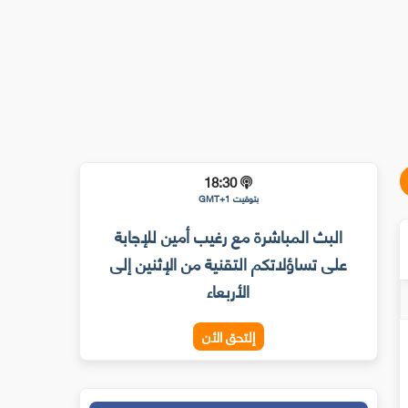
18:30
بتوقيت GMT+1
البث المباشرة مع رغيب أمين للإجابة
على تساؤلاتكم التقنية من الإثنين إلى
الأربعاء
إلتحق الأن