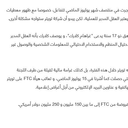
تي جرت في منتصف شهر يوليوز الماضي تتفاعل، خصوصا مع ظهور معطيات
تبر العقل المدبر للعملية، لكن يبدو أن شركة تويتر ستواجه مشكلة أخرى.
و كانت تقارير أشارت خلال اليومين الماضيين عن اعتقال مراهق ذو 17 سنة يدعى "غراهام كلارك"، و يوصف كلارك بأنه العقل المدبر
لمصادر أنه سواجه 30 تهمة أهمها الاحتيال المنظم والاستخدام الاحتيالي للمعلومات الشخصية والوصول غير
ويتر خلال هذه الفترة، بل كذلك غرامة مالية ثقيلة من طرف اللجنة
الفيدرالية للاتصالات FTC بسبب عملية القرصنة الضخمة التي حصلت كما أشرنا في 15 يوليوز الماضي، و تعاتب هيأة FTC على تويتر
فية و عناوين البريد الإلكتروني من أجل أغراض إعلامية.
ليون دولار أمريكي.