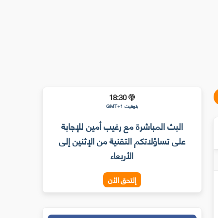
18:30
بتوقيت GMT+1
البث المباشرة مع رغيب أمين للإجابة
على تساؤلاتكم التقنية من الإثنين إلى
الأربعاء
إلتحق الأن