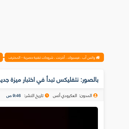
واتس آب ، فيسبوك ، أنترنت ، شروحات تقنية حصرية - المحترف
بالصور: نتفليكس تبدأ في اختبار ميزة جديد
المدون:
العكرودي أنس
تاريخ النشر:
9:46 ص