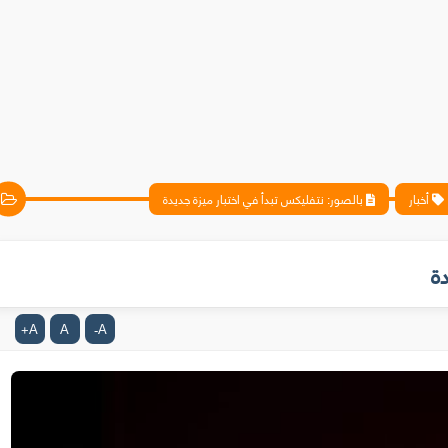
أخبار
بالصور: نتفليكس تبدأ في اختبار ميزة جديدة
ة
A
A
A
+
-