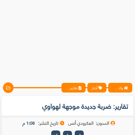
واتس آب ، فيسبوك ، أنترنت ، شروحات تقنية حصرية - المحترف
أخبار
تقارير: ضربة جديدة موجهة لهواوي
تقارير: ضربة جديدة موجهة لهواوي
المدون:
العكرودي أنس
تاريخ النشر:
1:08 م