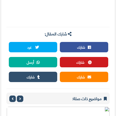
شارك المقال:
شارك
غرد
شارك
أرسل
شارك
شارك
مواضيع ذات صلة: