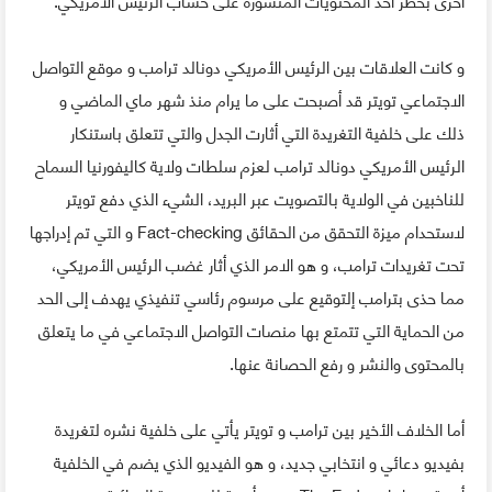
و كانت العلاقات بين الرئيس الأمريكي دونالد ترامب و موقع التواصل
الاجتماعي تويتر قد أصبحت على ما يرام منذ شهر ماي الماضي و
ذلك على خلفية التغريدة التي أثارت الجدل والتي تتعلق باستنكار
الرئيس الأمريكي دونالد ترامب لعزم سلطات ولاية كاليفورنيا السماح
للناخبين في الولاية بالتصويت عبر البريد، الشيء الذي دفع تويتر
لاستحدام ميزة التحقق من الحقائق Fact-checking و التي تم إدراجها
تحت تغريدات ترامب، و هو الامر الذي أثار غضب الرئيس الأمريكي،
مما حذى بترامب إلتوقيع على مرسوم رئاسي تنفيذي يهدف إلى الحد
من الحماية التي تتمتع بها منصات التواصل الاجتماعي في ما يتعلق
بالمحتوى والنشر و رفع الحصانة عنها.
أما الخلاف الأخير بين ترامب و تويتر يأتي على خلفية نشره لتغريدة
بفيديو دعائي و انتخابي جديد، و هو الفيديو الذي يضم في الخلفية