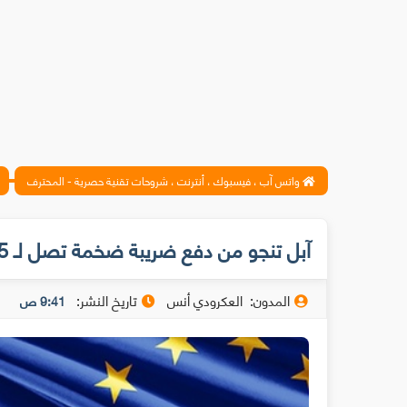
واتس آب ، فيسبوك ، أنترنت ، شروحات تقنية حصرية - المحترف
آبل تنجو من دفع ضريبة ضخمة تصل لـ 15 مليار دولار
المدون:
العكرودي أنس
تاريخ النشر:
9:41 ص