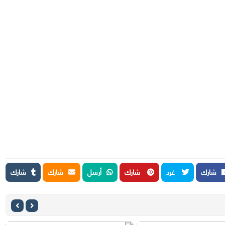
شارك
غرد
شارك
أرسل
شارك
شارك