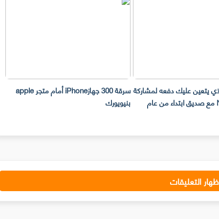
لذي يتعين عليك دفعه لمشاركة
سرقة 300 جهازiPhone أمام متجر apple
حساب Netflix مع صديق ابتداء من عام
بنيويورك
ت
ظهار التعليقات