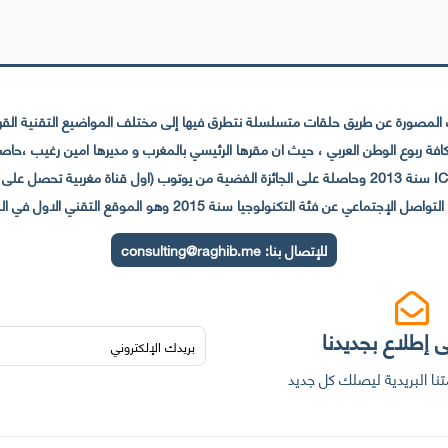
لمصورة عن طريق حلقات متسلسلة نتطرق فيها إلى مختلف المواضيع التقنية القريبة
عي عن فئة التكنولوجيا سنة 2015 وهو الموقع التقني الاول في المغرب والعالم العربي
للإتصال بنا:
consulting@raghib.me
 إطلاع بجديدنا
نا البريدية ليصلك كل جديد