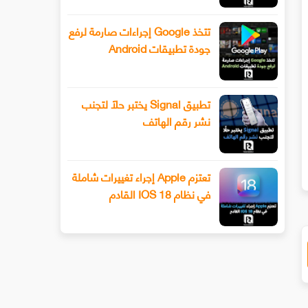
تتخذ Google إجراءات صارمة لرفع
جودة تطبيقات Android
تطبيق Signal يختبر حلًا لتجنب
نشر رقم الهاتف
سيحصل هاتف Xiaomi 13 أخيرًا على عدسة
طرح Snapchat المزيد من أدوا
ليفوتوغرافي
الفيديو المتقدمة باستخدام وضع ا
تعتزم Apple إجراء تغييرات شاملة
في نظام IOS 18 القادم