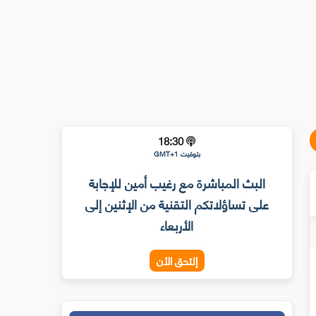
18:30
بتوقيت GMT+1
البث المباشرة مع رغيب أمين للإجابة
على تساؤلاتكم التقنية من الإثنين إلى
الأربعاء
إلتحق الأن