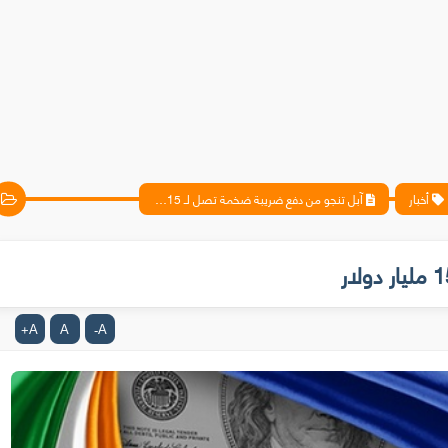
أخبار
آبل تنجو من دفع ضريبة ضخمة تصل لـ 15 مليار دولار
A
A
A
+
-