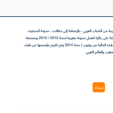
 من الشباب العربي ، بالإضافة إلى مقالات . مدونة المحترف
تأسست سنة 2009 حيث تستقطب الآن عدد كبير من الزوار من كافة ربوع الوطن العربي ، حيث ان مقرها الرئيسي بالمغرب و مديرها امين رغيب ،حاصلة على جائزة افضل مدونة مغربية لسنة 2012 / 2013 ومصنفة
ضمن افضل 10 مدونات عربية حسب المركز الدولي للصحفيين ICFJ سنة 2013 وحاصلة على الجائزة الفضية من يوتوب (اول قناة مغربية تحصل على هذه الجائزة من يوتوب ) سنة 2014 وتم تكريم مؤسسها من طرف