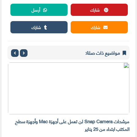
شارك
أرسل
شارك
شارك
مواضيع ذات صلة:
مرشحات Snap Camera لن تعمل على أجهزة Mac وأجهزة سطح
المكتب ابتداء من 25 يناير
صديق