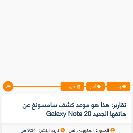
واتس آب ، فيسبوك ، أنترنت ، شروحات تقنية حصرية - المحترف
أخبار
تقارير: هذا هو موعد كشف سامسونغ عن هاتفها الجديد Galaxy Note 20
تقارير: هذا هو موعد كشف سامسونغ عن
هاتفها الجديد Galaxy Note 20
المدون:
العكرودي أنس
تاريخ النشر:
9:34 ص