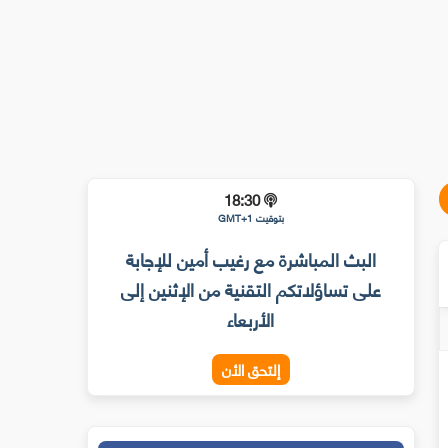
18:30
بتوقيت GMT+1
البث المباشرة مع رغيب أمين للإجابة
على تساؤلاتكم التقنية من الإثنين إلى
الأربعاء
إلتحق الأن