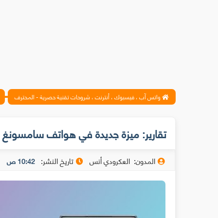
واتس آب ، فيسبوك ، أنترنت ، شروحات تقنية حصرية - المحترف
تقارير: ميزة جديدة في هواتف سامسون
المدون:
العكرودي أنس
تاريخ النشر:
10:42 ص