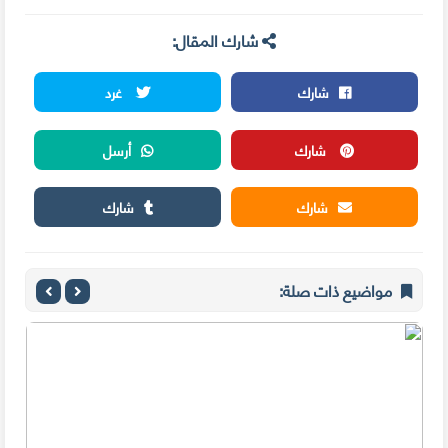
شارك المقال:
شارك
غرد
شارك
أرسل
شارك
شارك
مواضيع ذات صلة: