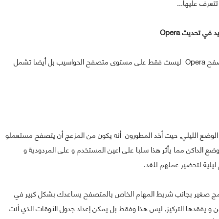
عرف عليها...
د في تحديث Opera
كل من التحسينات و التعديلات و الإضافات الجديدة في متصفح Opera ليست فقط على مستوى متصفح الحواسيب بل أيضا تشمل
ل تعديل من المجموعة المطورة لمتصفح Opera هو الوضع الليلي, حيت أخد المطورون أنه يكون من المزعج أن يتصفح مستعملو
الوضع الداكن مما يأثر هذا سلبا على اعين المستخدم و على المردودية و
يلية لتحضير عملهم للغد.
 الحديث لمتصفح Opera أنه تمت برنامج صغير بجانب شريط المهام الخاص بالمتصفح يساعدك بشكل كبير في
 يفقدها التركيز, ليس هذا وفقط بل يمكن إعداد جدول الأوقات الذي أنت