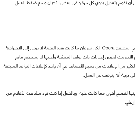
ى أن تقوم بتعديل يدوي كل مرة و في بعض الأحيان و مع ضغط العمل
او لنقل مانع الإعلانات, بالفعل التقنية كانت مدمجة سابقا في متصفح Opera لكن سرعان ما كانت هذه التقنية لا ترقى إلى الاحترافية
لأنترنيت لعرض إعلانات ذات نوافد المنبثقة وأغلبها لا يستطيع مانع
لكثير من الإعلانات من جميع الأصناف في آن واحد كإعلانات النوافذ المنبثقة
ى درجة أنه يتوقف عن العمل.
تها لتصبح أقوى مما كانت عليه, وبالفعل إذا كنت تود مشاهدة الأفلام من
زعاج.