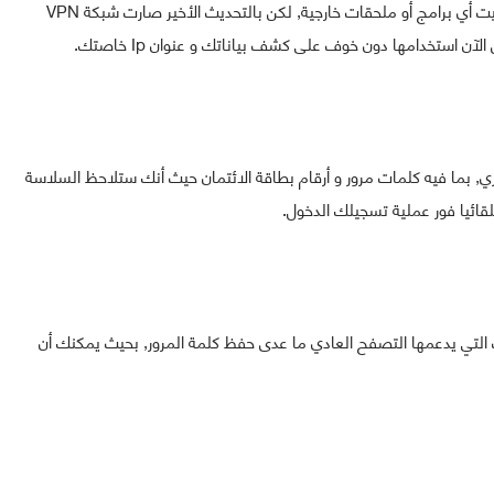
حسنا عزيزي المتابع, Opera كمتصفح يدعم VPN دون تثبيت أي برامج أو ملحقات خارجية, لكن بالتحديث الأخير صارت شبكة VPN
ن استخدامها دون خوف على كشف بياناتك و عنوان Ip خاصتك.
, بما فيه كلمات مرور و أرقام بطاقة الائتمان حيث أنك ستلاحظ السلاسة
قائيا فور عملية تسجيلك الدخول.
 التي يدعمها التصفح العادي ما عدى حفظ كلمة المرور, بحيث يمكنك أن