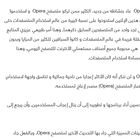
كمنافس قوي في السابق لمتصفح Chrome متصفح Opera عاد بنشاطه من جديد. الكثير ممن تركو متصفح Opera و استخدموا
صفح Mozilla و Chrome ولن ننكر أن هذين الإثنين استحوذوا على نسبة كبيرة من عالم استخدام المتصفحات حتى
تجد واحد من المتصفحين السابق ذكرهما, وهذا أمر طبيعي عزيزي المتابع
متصفحين سواء Chrome أم Mozilla قاموا بنقلة فريدة في عالم المتصفحات و كانوا السباقين للكثير من المزايا وبدون
جادلة نجد أن Mozilla هي محبوبة المطورين , و Chrome هي محبوبة جميع أصناف مستعملي الأنترنت للتصفح اليومي, وهذا
 مساحة استخدام المتصفحات.
لكن عزيزي المتابع لا زلنا نتذكر الزمن الجميل لمتصفح Opera و لن ننكر أنه كان الأكثر إعجابا من ناحية جمالية و تناسق واجهة لاستخدام,
صدر إزعاج لمستخدمه.
ن أداء برنامجها و تطويره إلى أن ينال إعجاب المستخدمين, وأن يرجع إلى
حيت في هذه التدوينة عزيزي عزيزتي, سنقدم لكم أكثر التحسينات المميزة التي جاء بها التحديث الأخير لمتصفح Opera, وبالفعل جاء