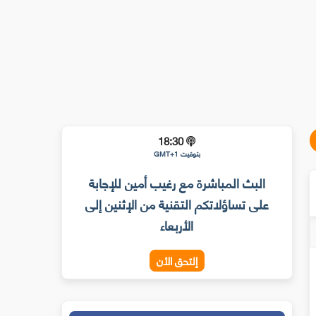
18:30
بتوقيت GMT+1
البث المباشرة مع رغيب أمين للإجابة
على تساؤلاتكم التقنية من الإثنين إلى
الأربعاء
إلتحق الأن