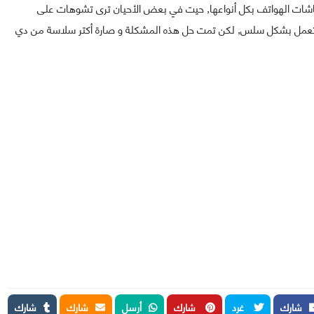
جد متصفح Opera لا يتأقلم مع شاشات الهواتف بكل أنواعها, حيت في بعض الأحيان ترى تشوهات على
 تعمل بشكل سلس, لكن تمت حل هذه المشكلة و صارة أكتر سلاسة من دي
شارك
غرد
شارك
أرسل
شارك
شارك