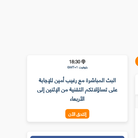
18:30
بتوقيت GMT+1
البث المباشرة مع رغيب أمين للإجابة
على تساؤلاتكم التقنية من الإثنين إلى
الأربعاء
إلتحق الأن