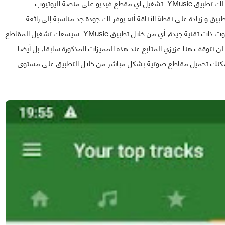
بمستوى شخصيتك فتطبيق YMusic هو الأنسب لك, يتيح لك تطبيق YMusic تشغيل أي مقطع فيديو على منصة اليوتيوب
يق و زيادة على نقطة الأناقة أنه يوفر لك جودة جد مناسبة إلى رائعة
ولاسيما إذا كنت تمتلك سماعات عالية الجودة أو مكبرات صوت ذات تقنية جيدة, أي من خلال تطبيق YMusic سيسعك تشغيل المقاطع
 لن نتوقف هنا عزيزي المتابع عند هذه المميزات المذكورة سابقا, بل أيضا
يمكنك تحميل مقاطع صوتية بشكل مباشر من خلال التطبيق على مستوى