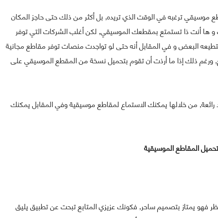
 موسيقي ترغبه في الوقت الذي تريده, بل أكثر من ذلك حتى حاجز المكان
 و ها أنت ذا تستمتع بمقطعك الموسيقي, لكن أغلب الشركات التي توفر
ستطيعه البعض و في المقابل أنه حتى لو تواجدت منصات توفر مقاطع مجانية
 المقطع, ورغم ذلك إذا ما أرذت أن تقوم بتحميل نسخة من المقطع الموسيقي على
 رائعة, من خلالها يمكنك الاستماع لمقاطع موسيقية وفي المقابل يمكنك
حميل المقاطع الموسيقية
نظر فهو يمتاز بتصميم ساحر, فكونك عزيزي المتابع تبحت عن تطبيق يليق