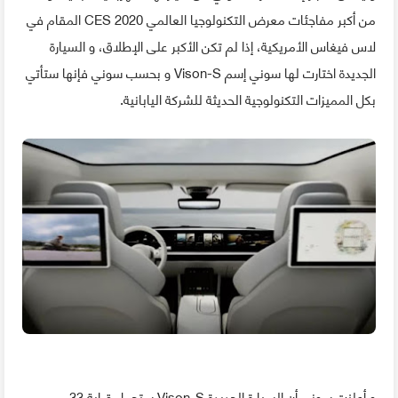
من أكبر مفاجئات معرض التكنولوجيا العالمي CES 2020 المقام في
لاس فيغاس الأمريكية، إذا لم تكن الأكبر على الإطلاق، و السيارة
الجديدة اختارت لها سوني إسم Vison-S و بحسب سوني فإنها ستأتي
بكل المميزات التكنولوجية الحديثة للشركة اليابانية.
و أعلنت سوني أن السيارة الجديدة Vison-S ستحمل قرابة 33