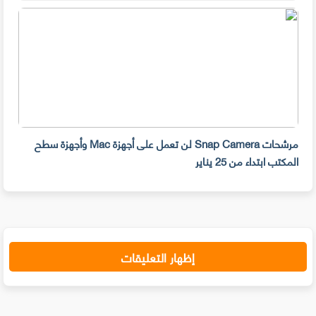
مرشحات Snap Camera لن تعمل على أجهزة Mac وأجهزة سطح
المكتب ابتداء من 25 يناير
صديق
إظهار التعليقات