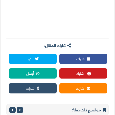
شارك المقال:
شارك
غرد
شارك
أرسل
شارك
شارك
مواضيع ذات صلة: