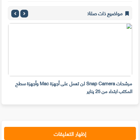
مواضيع ذات صلة:
مرشحات Snap Camera لن تعمل على أجهزة Mac وأجهزة سطح
المكتب ابتداء من 25 يناير
صديق
إظهار التعليقات