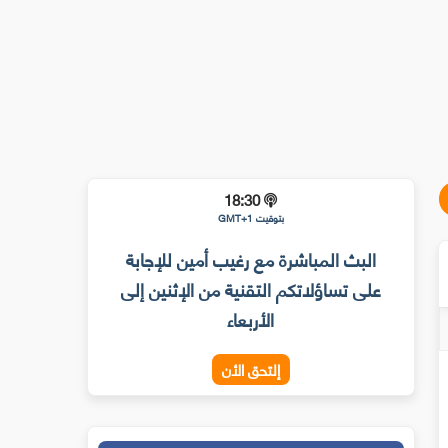
18:30
بتوقيت GMT+1
البث المباشرة مع رغيب أمين للإجابة
على تساؤلاتكم التقنية من الإثنين إلى
الأربعاء
إلتحق الأن