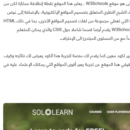
واحد من أهم المصادر والتي يمكن تصنيفها في المرتبة الأولى هو موقع W3Schools ، يعتبر هذا الموقع نقطة إنطلاقة ممتازة لكن من
 في البداية بتلقينك الشرح النظري المتعلق بتصميم المواقع الإلكترونية، بالإضافة إلى عرض
التطبيقات الأساسية في العمل. مع بعض الدروس التعليمية التي تغطي مجموعة من لغات تصميم المواقع الأخرى، بما في ذلك HTML
و Java Script، والعديد من لغات البرمجة الأخرى. موقع W3Schools يقدم أيضا قسما شاملا حول CSS والذي يمكن للمتعلم
دأ مع من المستوى المبتدئ الى الإحتراف.
ية البحث عن تفسير لكود معين كما يقدم لك منصة لتجربة هذا الكود يعرض لك نتائجه وكيف
قي هذا الموقع عن تجربة يعبر أقوى المواقع التي يمكنك الإعتماد عليه في