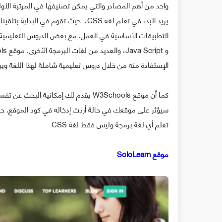
يريد البدء في تعلم لغه CSS، حيث تقوم
الإستفادة منه من خلال دروس تعليمية شاملة لهذا اللغة ويب
كما أن موقع W3Schools يقدم لك إمكان
سيؤثر على موقعك في حالة أردت إدخاله في كود الموقع. حقي
تعلم أي لغة برمجة وليس فقط لغة CSS
موقع SoloLearn