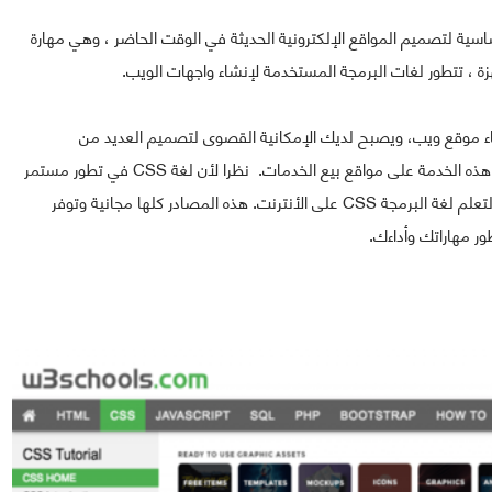
Java Script إحدى الركائز الأساسية لتصميم المواقع الإلكترونية الحديثة في الوقت الحاضر ، وهي مهارة
ة ، تتطور لغات البرمجة المستخدمة لإنشاء واجهات الويب.
في عملية إنشاء موقع ويب، ويصبح لديك الإمكانية القصوى لتصميم العديد من
التصميمات المتنوعة والفريدة لعملائك في حالة كنت تقدم هذه الخدمة على مواقع بيع الخدمات. نظرا لأن لغة CSS في تطور مستمر
فقد ارتأينا اليوم أن نشارك معكم بعض من أفضل المصادر لتعلم لغة البرمجة CSS على الأنترنت. هذه المصادر كلها مجانية وتوفر
 مهاراتك وأداءك.