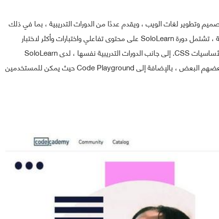
تعلم تصميم وتطوير لغات الويب ، ويقدم عددًا من الدورات التدريبية ، بما في ذلك
دورة CSS Fundamentals مجانًا. إلى جانب المبادئ النظرية ، تشتمل دورة SoloLearn على محتوى تفاعلي واختبارات وأكثر لاختبار
الفهم. في نهاية الدورة ، سيكون لدى المتعلمين فهم قوي لأساسيات CSS. إلى جانب الدورات التدريبية نفسها ، لدى SoloLearn
منتدى رائعًا حيث يمكن للمتعلمين من الأقران التفاعل مع بعضهم البعض ، بالإضافة إلى Code Playground حيث يمكن للمستخدمين