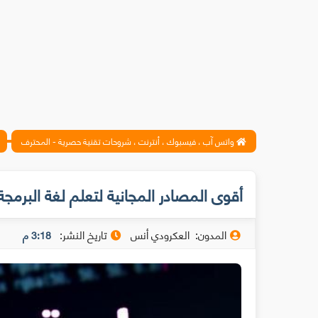
واتس آب ، فيسبوك ، أنترنت ، شروحات تقنية حصرية - المحترف
أقوى المصادر المجانية لتعلم لغة البرمجة SS
المدون:
العكرودي أنس
تاريخ النشر:
3:18 م