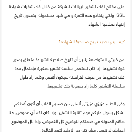
على مفتاح لفك تشفير البيانات للشركة من خلال فك شفرات شهادة
SSL ولكي يتفادو هده التغرة و هي شبه مستحولة, يضعون تاريخ
إنتهاء صلاحية الشهاد.
كيف يتم تحديد تاريخ صلاحية الشهادة؟
من خبرتي المتواضعة يتبين أن تاريخ صلاحية الشهادة متعلق بمدى
قوة تشفيرها. إدا كان تستعمل سلسة تشفير صغيرة فإحتمال مدة
فك تشفيرها من طرف القراصنة سيكون أقصر, وكلما زاد طول
سلسلة التشفير كلما زاد صعوبة فك تشفيرها.
وفي الختام عزيزي عزيزتي أتمنى من صميم القلب أن أكون أفدتكم
بشكل يسهل عليكم فهم تقنية التشفير, وإدا كان لكم أي غموض, هنا
طاقم المدونة في خدمتكم لتوضيح كل الغموض. وإدا نال الموضوع
إعجابك لا تنسى مشاركته مع الزملاء لتعم الفائدة .