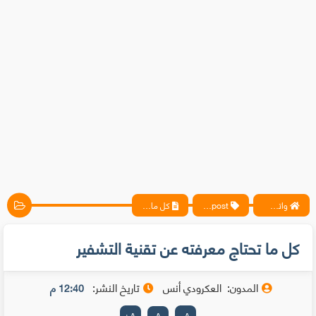
واتس آب ، فيسبوك ، أنترنت ، شروحات تقنية حصرية - المحترف
blogpost
كل ما تحتاج معرفته عن تقنية التشفير
كل ما تحتاج معرفته عن تقنية التشفير
المدون:
العكرودي أنس
تاريخ النشر:
12:40 م