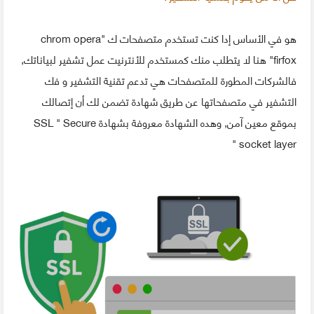
هو في الأساس إدا كنت تستخدم متصفحات ك "chrom opera
firfox" هنا لا يتطلب منك كمستخدم للأنترنيت عمل تشفير لبياناتك,
فالشركات المطورة للمتصفحات هي تدعم تقنية التشفير و فك
التشفير في متصفحاتها عن طريق شهادة تضمن لك أن إتصالك
بموقع معين آمن, وهده الشهادة معروفة بشهادة SSL " Secure
socket layer "