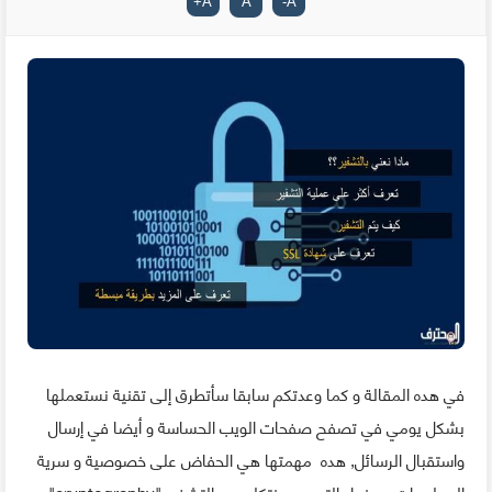
+
A
A
-
A
في هده المقالة و كما وعدتكم سابقا سأتطرق إلى تقنية نستعملها
بشكل يومي في تصفح صفحات الويب الحساسة و أيضا في إرسال
واستقبال الرسائل, هده مهمتها هي الحفاض على خصوصية و سرية
المعلومات, ومنها بالتحديد سنتكلم عن التشفير "cryptography" .