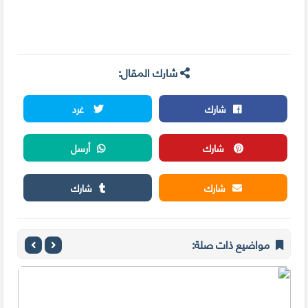
شارك المقال:
شارك
غرد
شارك
أرسل
شارك
شارك
مواضيع ذات صلة: