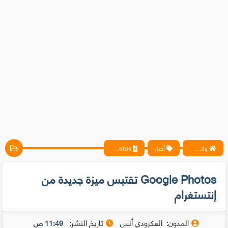
واتس آب ، فيسبوك ، أنترنت ، شروحات تقنية حصرية - المحترف
أخبار
Google Photos تقتبس ميزة جديدة من إنتستغرام
Google Photos تقتبس ميزة جديدة من
إنتستغرام
المدون:
العكرودي أنس
تاريخ النشر:
11:49 ص