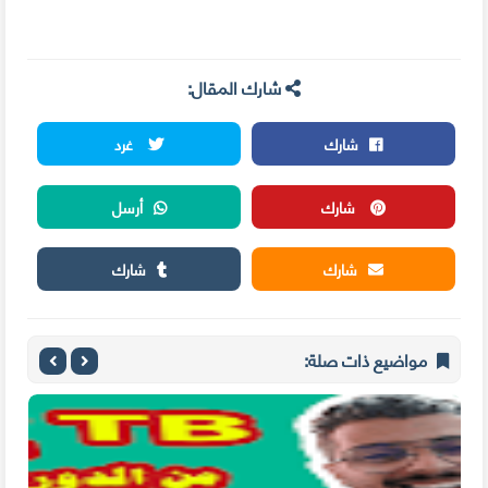
شارك المقال:
شارك
غرد
شارك
أرسل
شارك
شارك
مواضيع ذات صلة: