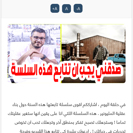
+
A
A
-
A
في حلقة اليوم ، اشارككم اقوى سلسلة تابعتها هذه السنة حول بناء
عقلية المليونير . هذه السلسلة اللتي انا على يقين انها ستغير عقليتك
تماما ! وستجعلك تصبح تفكر بمنطق آخر وتجعلك تحب ان تخوض
تحديات في حياتك ! . ادعوك بشدة كي تتابع هذا الڤيديو وفرجة