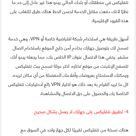
نتفليكس في منطقتك أو بلدك الحالي يبدو هذا غير عادل إلى حد ما
نظرًا لأنك دفعت مقابل الخدمة لحسن الحظ هناك طرق للتغلب على
هذه القيود الإقليمية.
أسهل طريقة هي استخدام شبكة افتراضية خاصة أو VPN، وهي خدمة
تسمح لك بتوصيل جهازك بخادم آمن خارج الموقع باستخدام اتصال
مشفر. يخفي هذا الاتصال عنوان IP الخاص بك، مما يجعله يبدو أنك
تتصفح الإنترنت من موقع تختاره. اختر دولة تسمح ببث نتفليكس
ويمكنك الاستمتاع بعروضك وأفلامك المفضلة من أي مكان تريده.
كل ما تريد القيام به بعد ذلك هو اختيار VPN رائع لاحتياجات نتفليكس
الخاصة بك والحصول على حق الاتصال والمشاهدة.
4- تطبيق نتفليكس على جهازك لا يعمل بشكل صحيح
هناك نسخة من نتفليكس تقريبًا لكل جهاز واحد في السوق مع