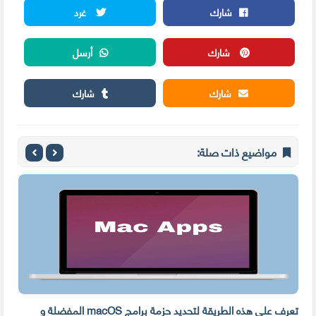
شارك
غرد
شارك
أرسل
شارك
شارك
مواضيع ذات صلة:
ه
تعرف على هذه الطريقة لتحديد حزمة برامج macOS المفضلة و
وفر 