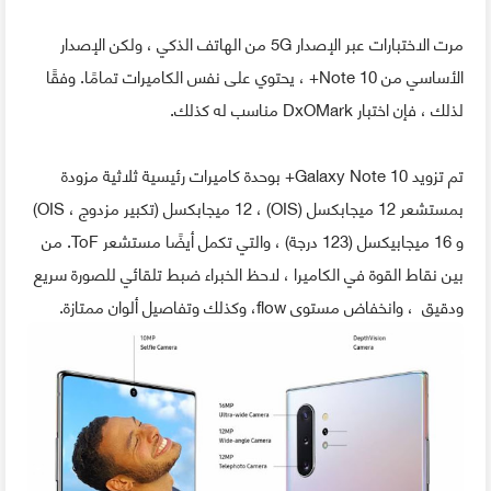
مرت الاختبارات عبر الإصدار 5G من الهاتف الذكي ، ولكن الإصدار
الأساسي من Note 10+ ، يحتوي على نفس الكاميرات تمامًا. وفقًا
لذلك ، فإن اختبار DxOMark مناسب له كذلك.
تم تزويد Galaxy Note 10+ بوحدة كاميرات رئيسية ثلاثية مزودة
بمستشعر 12 ميجابكسل (OIS) ، 12 ميجابكسل (تكبير مزدوج ، OIS)
و 16 ميجابيكسل (123 درجة) ، والتي تكمل أيضًا مستشعر ToF. من
بين نقاط القوة في الكاميرا ، لاحظ الخبراء ضبط تلقائي للصورة سريع
ودقيق ، وانخفاض مستوى flow، وكذلك وتفاصيل ألوان ممتازة.