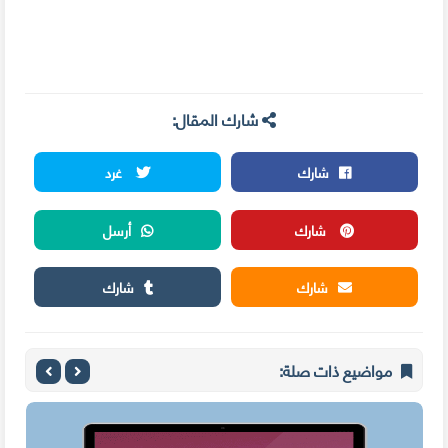
شارك المقال:
شارك
غرد
شارك
أرسل
شارك
شارك
مواضيع ذات صلة: