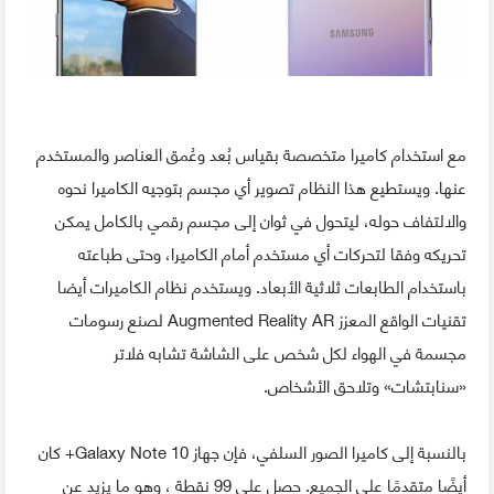
مع استخدام كاميرا متخصصة بقياس بُعد وعُمق العناصر والمستخدم
عنها. ويستطيع هذا النظام تصوير أي مجسم بتوجيه الكاميرا نحوه
والالتفاف حوله، ليتحول في ثوان إلى مجسم رقمي بالكامل يمكن
تحريكه وفقا لتحركات أي مستخدم أمام الكاميرا، وحتى طباعته
باستخدام الطابعات ثلاثية الأبعاد. ويستخدم نظام الكاميرات أيضا
تقنيات الواقع المعزز Augmented Reality AR لصنع رسومات
مجسمة في الهواء لكل شخص على الشاشة تشابه فلاتر
«سنابتشات» وتلاحق الأشخاص.
بالنسبة إلى كاميرا الصور السلفي، فإن جهاز Galaxy Note 10+ كان
أيضًا متقدمًا على الجميع. حصل على 99 نقطة ، وهو ما يزيد عن