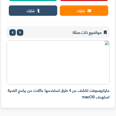
شارك
شارك
مواضيع ذات صلة:
Windows  وستقوم
مايكروسوفت تكشف عن 4 طرق تستخدمها عائلات من برامج الفدية
تضيف Microsoft تقنية ا
تستهدف macOS