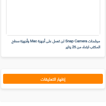
مرشحات Snap Camera لن تعمل على أجهزة Mac وأجهزة سطح
المكتب ابتداء من 25 يناير
صديق
إظهار التعليقات