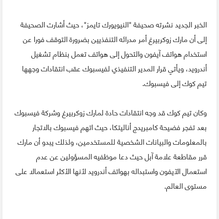
الخبر الجديد نشرته صحيفة "النيويورك تايمز"، حيث أشارت الصحيفة
إلى أن مارك زوكربيرغ أمر مدرائه التنفذيين بضرورة التوقف فورا عن
استخدام هواتف آيفون والتحول إلى هواتف تعمل بنظام تشغيل
أندرويد، ويأتي قرار المدير التنفيذي لفيسبوك عقب انتقادات وجهها
تيم كوك إلى فيسبوك.
وكان تيم كوك قد وجه انتقادات حادة لمارك زوكربيرغ وشركة فيسبوك
بعد تفجر فضيحة كامبريدج أناليتكا، حيث اتهم فيسبوك بالاتجار
بالمعلومات والبيانات الشخصية للمستخدمين، ولذلك يبدو أن مارك
قرر مقاطعة علامة آبل حيث دعا موظفيه المسؤولين عن عدم
استعمال الآيفون واستبداله بهواتف أندرويد لأنها الأكثر استعمالا على
مستوى العالم.