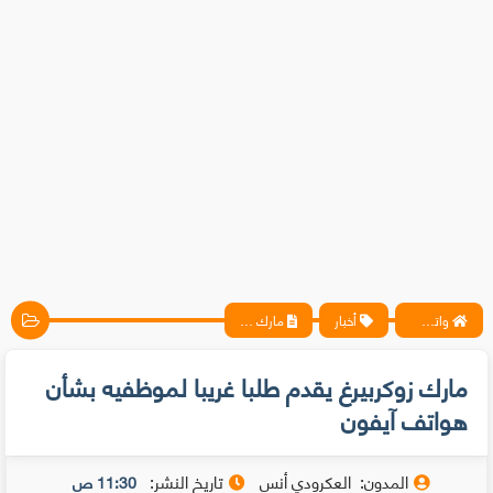
واتس آب ، فيسبوك ، أنترنت ، شروحات تقنية حصرية - المحترف
أخبار
مارك زوكربيرغ يقدم طلبا غريبا لموظفيه بشأن هواتف آيفون
مارك زوكربيرغ يقدم طلبا غريبا لموظفيه بشأن
هواتف آيفون
المدون:
العكرودي أنس
تاريخ النشر:
11:30 ص