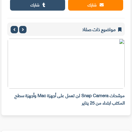
شارك
شارك
مواضيع ذات صلة:
مرشحات Snap Camera لن تعمل على أجهزة Mac وأجهزة سطح
المكتب ابتداء من 25 يناير
صديق