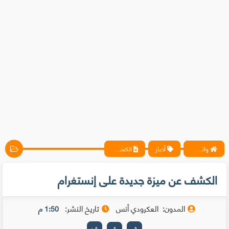
واتس آب ، فيسبوك ، أنترنت ، شروحات تقنية حصرية - المحترف
أخبار
الكشف عن ميزة جديدة على إنستغرام
الكشف عن ميزة جديدة على إنستغرام
المدون:
العكرودي أنس
تاريخ النشر:
1:50 م