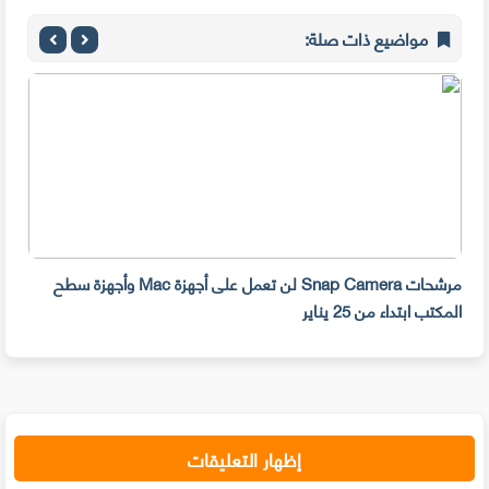
مواضيع ذات صلة:
مرشحات Snap Camera لن تعمل على أجهزة Mac وأجهزة سطح
المكتب ابتداء من 25 يناير
صديق
إظهار التعليقات