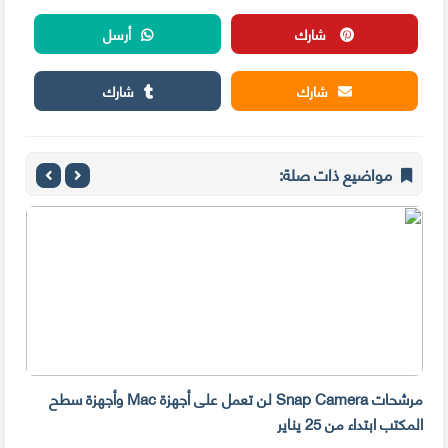
شارك
أرسل
شارك
شارك
مواضيع ذات صلة:
مرشحات Snap Camera لن تعمل على أجهزة Mac وأجهزة سطح
المكتب ابتداء من 25 يناير
صديق