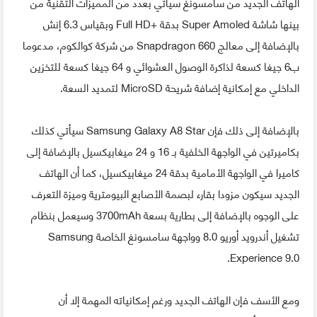
الهاتف الجديد من سامسونغ سيأتي بعدد من المميزات التقنية من
بينها شاشة Super Amoled بدقة +Full HD وبقياس 6.3 إنش
بالإضافة إلى معالج Snapdragon 660 من شركة كوالكوم، مدعوما
ب6 جيغا كسعة لذاكرة الوصول العشوائي و 64 جيغا كسعة للتخزين
الداخلي مع إمكانية إضافة شريحة MicroSD لتمديد السعة.
بالإضافة إلى ذلك فإن Samsung Galaxy A8 Star سيأتي كذلك
بكاميرتين في الواجهة الخلفية بـ 16 و 24 ميغابيكسيل بالإضافة إلى
كاميرا في الواجهة الأمامية بدقة 24 ميغابيكسيل، كما أن الهاتف
الجديد سيكون مزودا بقارء لبصمة الأصابع البيومترية وميزة التعرف
على الوجوه بالإضافة إلى بطارية بسعة 3700mAh وسيعمل بنظام
تشغيل أندرويد أوريو 8.0 وواجهة سامسونغ الخاصة Samsung
Experience 9.0.
ومع الأسف فإن الهاتف الجديد ورغم إمكانياته المهمة إلا أن