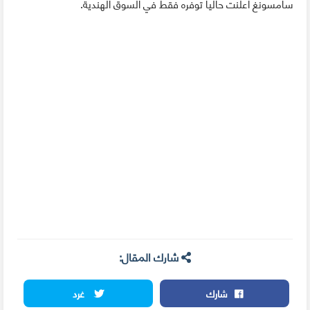
سامسونغ أعلنت حاليا توفره فقط في السوق الهندية.
شارك المقال:
شارك
غرد