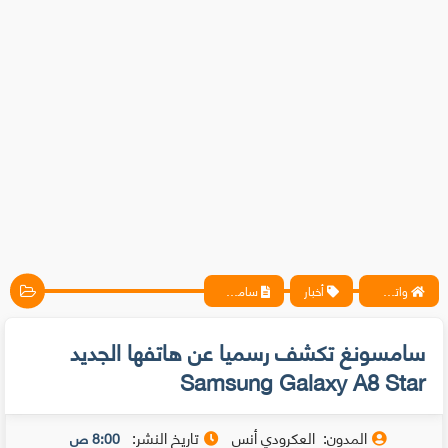
واتس آب ، فيسبوك ، أنترنت ، شروحات تقنية حصرية - المحترف
أخبار
سامسونغ تكشف رسميا عن هاتفها الجديد Samsung Galaxy A8 Star
سامسونغ تكشف رسميا عن هاتفها الجديد
Samsung Galaxy A8 Star
المدون:
العكرودي أنس
تاريخ النشر:
8:00 ص