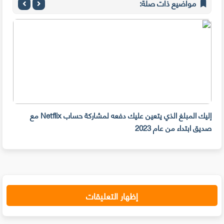
مواضيع ذات صلة:
إليك المبلغ الذي يتعين عليك دفعه لمشاركة حساب Netflix مع
سرقة 300 جهازiPhone أمام م
صديق ابتداء من عام 2023
إظهار التعليقات