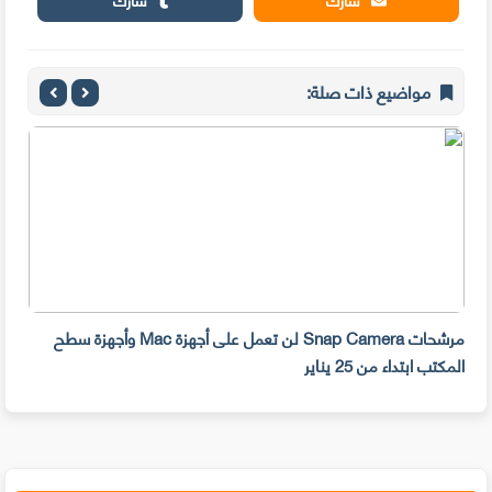
مواضيع ذات صلة:
مرشحات Snap Camera لن تعمل على أجهزة Mac وأجهزة سطح
المكتب ابتداء من 25 يناير
صديق