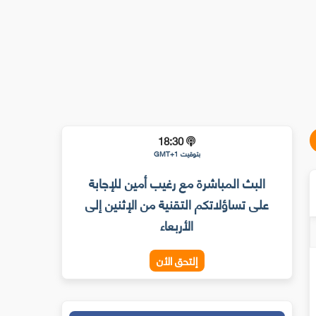
18:30
بتوقيت GMT+1
البث المباشرة مع رغيب أمين للإجابة
على تساؤلاتكم التقنية من الإثنين إلى
الأربعاء
إلتحق الأن