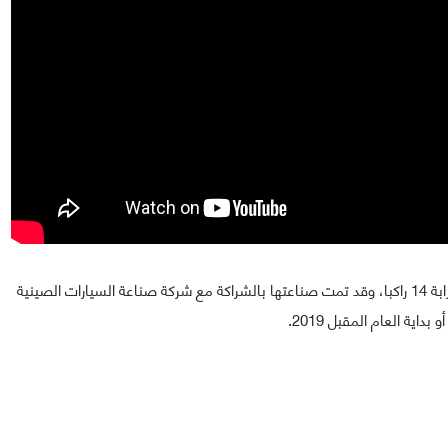
الحافلات الجديدة ستكون ذاتية القادة كما أشرنا وستتسع لقرابة 14 راكبا، وقد تمت صناعتها بالشراكة مع شركة صناعة السيارات الصينية