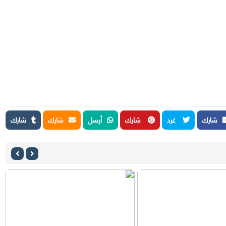
شارك
غرد
شارك
أرسل
شارك
شارك