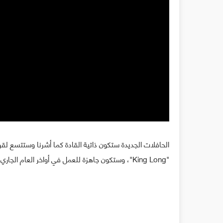
"King Long"، وستكون جاهزة للعمل في أواخر العام الجاري أو بداية العام المقبل 2019.