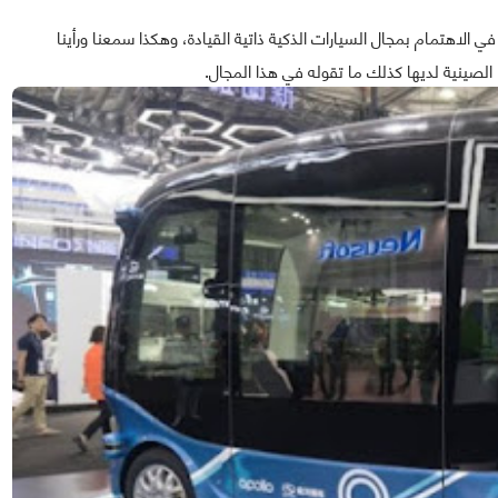
 الاهتمام بمجال السيارات الذكية ذاتية القيادة، وهكذا سمعنا ورأينا
الصينية لديها كذلك ما تقوله في هذا المجال.