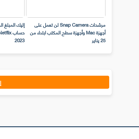
مرشحات Snap Camera لن تعمل على
إليك المبلغ الذي يتعين عليك دفعه لمشاركة
 Mac وأجهزة سطح المكتب ابتداء من
حساب Netflix مع صديق ابتداء من عام
بن
2023
إ