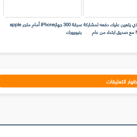
سرقة 300 جهازiPhone أمام متجر apple
سيحصل هاتف omi 13
يويورك
تليفوتوغرافي
ظهار التعليقات