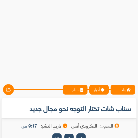
واتس آب ، فيسبوك ، أنترنت ، شروحات تقنية حصرية - المحترف
أخبار
سناب شات تختار التوجه نحو مجال جديد
سناب شات تختار التوجه نحو مجال جديد
المدون:
العكرودي أنس
تاريخ النشر:
9:17 ص