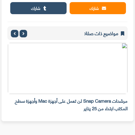
شارك
شارك
مواضيع ذات صلة:
مرشحات Snap Camera لن تعمل على أجهزة Mac وأجهزة سطح
المكتب ابتداء من 25 يناير
صديق