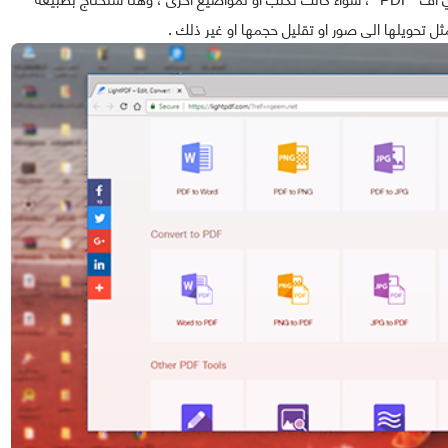
ل تحويلها الى صور او تقليل حجمها او غير ذلك .