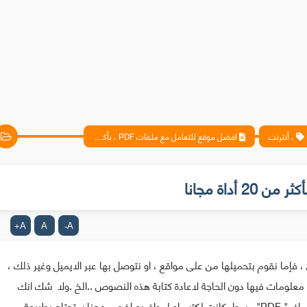
، أنترنت
افضل موقع للتعامل مع ملفات PDF ، بأكثر من 20 أداة مجانا
A
A
A
+
-
إما نقوم بتحميلها من على مواقع ، او نتوصل بها عبر الايميل وغير ذلك ،
معلومات فيها دون الحاجة لاعادة كتابة هذه النصوص ..الخ .ولا شك انك
كمستخدم للحاسوب تتوفر على مجموعة من ملفات البي دي اف" PDF" ، سواء كانت لكتب او لمواضيع اخرى ، وهنا ستحتاج بطبيعة