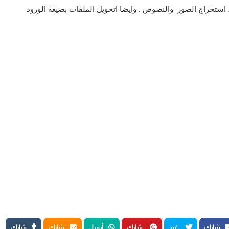
 ، استخراج الصور والنصوص . وايضا اتحويل الملفات بصيغة الورود
شارك
غرد
شارك
أرسل
شارك
شارك