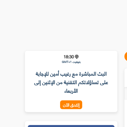
18:30
بتوقيت GMT+1
البث المباشرة مع رغيب أمين للإجابة
على تساؤلاتكم التقنية من الإثنين إلى
الأربعاء
إلتحق الأن