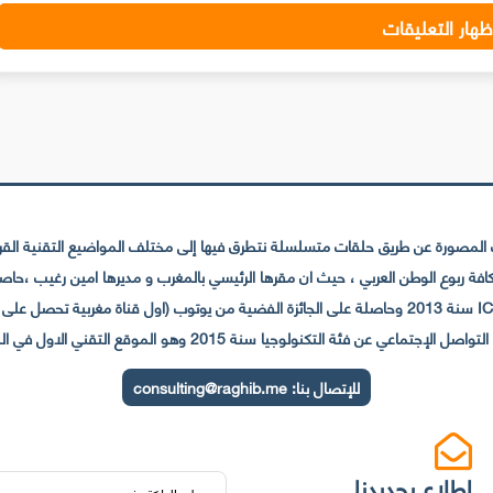
ظهار التعليقات
لمصورة عن طريق حلقات متسلسلة نتطرق فيها إلى مختلف المواضيع التقنية القريبة
عي عن فئة التكنولوجيا سنة 2015 وهو الموقع التقني الاول في المغرب والعالم العربي
للإتصال بنا:
consulting@raghib.me
 إطلاع بجديدنا