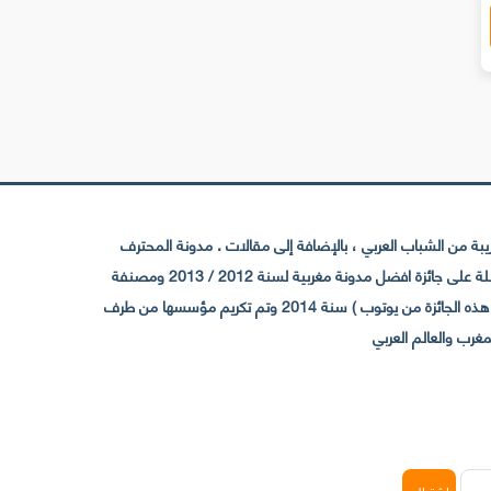
 من الشباب العربي ، بالإضافة إلى مقالات . مدونة المحترف
تأسست سنة 2009 حيث تستقطب الآن عدد كبير من الزوار من كافة ربوع الوطن العربي ، حيث ان مقرها الرئيسي بالمغرب و مديرها امين رغيب ،حاصلة على جائزة افضل مدونة مغربية لسنة 2012 / 2013 ومصنفة
ضمن افضل 10 مدونات عربية حسب المركز الدولي للصحفيين ICFJ سنة 2013 وحاصلة على الجائزة الفضية من يوتوب (اول قناة مغربية تحصل على هذه الجائزة من يوتوب ) سنة 2014 وتم تكريم مؤسسها من طرف