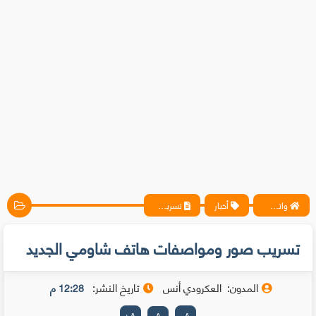
واتس آب ، فيسبوك ، أنترنت ، شروحات تقنية حصرية - المحترف
أخبار
تسريب صور ومواصفات هاتف شاومي الجديد
تسريب صور ومواصفات هاتف شاومي الجديد
المدون:
العكرودي أنس
تاريخ النشر:
12:28 م