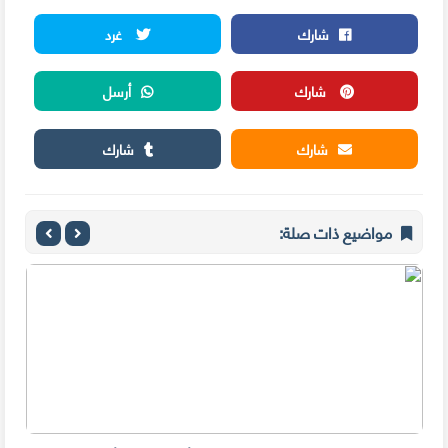
شارك
غرد
شارك
أرسل
شارك
شارك
مواضيع ذات صلة: