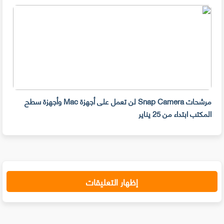
مرشحات Snap Camera لن تعمل على أجهزة Mac وأجهزة سطح
المكتب ابتداء من 25 يناير
صديق
إظهار التعليقات