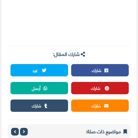
شارك المقال:
شارك
غرد
شارك
أرسل
شارك
شارك
مواضيع ذات صلة: