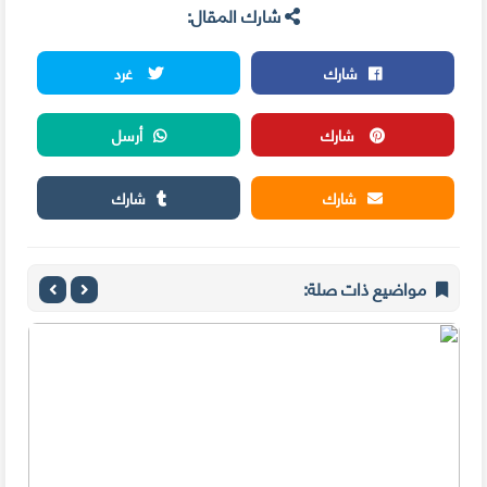
شارك المقال:
شارك
غرد
شارك
أرسل
شارك
شارك
مواضيع ذات صلة: