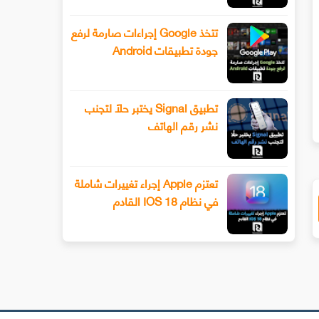
تتخذ Google إجراءات صارمة لرفع
جودة تطبيقات Android
سيحصل هاتف Xiaomi 13 أخيرًا على عدسة
طرح Snapchat المزيد من أدوا
ليفوتوغرافي
الفيديو المتقدمة باستخدام وضع ا
تطبيق Signal يختبر حلًا لتجنب
نشر رقم الهاتف
تعتزم Apple إجراء تغييرات شاملة
في نظام IOS 18 القادم