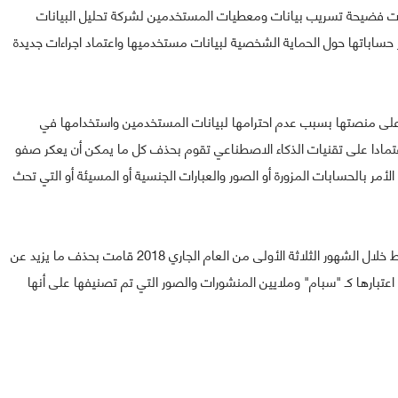
ات فضيحة تسريب بيانات ومعطيات المستخدمين لشركة تحليل البيانات
ير حساباتها حول الحماية الشخصية لبيانات مستخدميها واعتماد اجراءات جديدة
علنت عن حذفها قرابة 200 تطبيق من على منصتها بسبب عدم احترامها لبيانات المستخدمين واستخدامها في
ادا على تقنيات الذكاء الاصطناعي تقوم بحذف كل ما يمكن أن يعكر صفو
مر بالحسابات المزورة أو الصور والعبارات الجنسية أو المسيئة أو التي تحث
وفي هذا الصدد قالت فيسبوك في تقرير جديد لها أنها وفقط خلال الشهور الثلاثة الأولى من العام الجاري 2018 قامت بحذف ما يزيد عن
ضافة إلى 837 مليون منشور تم اعتبارها كـ "سبام" وملايين المنشورات والصور التي تم تصنيفها على أنها