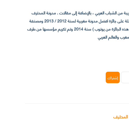
 من الشباب العربي ، بالإضافة إلى مقالات . مدونة المحترف
تأسست سنة 2009 حيث تستقطب الآن عدد كبير من الزوار من كافة ربوع الوطن العربي ، حيث ان مقرها الرئيسي بالمغرب و مديرها امين رغيب ،حاصلة على جائزة افضل مدونة مغربية لسنة 2012 / 2013 ومصنفة
ضمن افضل 10 مدونات عربية حسب المركز الدولي للصحفيين ICFJ سنة 2013 وحاصلة على الجائزة الفضية من يوتوب (اول قناة مغربية تحصل على هذه الجائزة من يوتوب ) سنة 2014 وتم تكريم مؤسسها من طرف
 المحترف