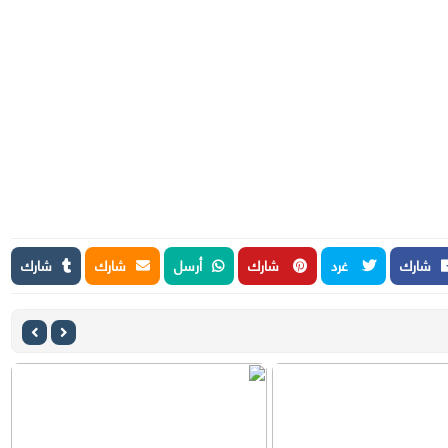
شارك
غرد
شارك
أرسل
شارك
شارك