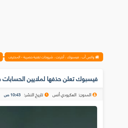
واتس آب ، فيسبوك ، أنترنت ، شروحات تقنية حصرية - المحترف
فيسبوك تعلن حذفها لملايين الحسابات ف
المدون:
العكرودي أنس
تاريخ النشر:
10:43 ص