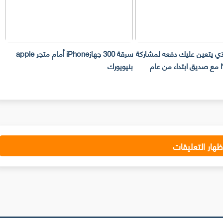
لذي يتعين عليك دفعه لمشاركة
سرقة 300 جهازiPhone أمام متجر apple
حساب Netflix مع صديق ابتداء من عام
بنيويورك
ت
ظهار التعليقات