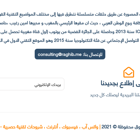
لمصورة عن طريق حلقات متسلسلة نتطرق فيها إلى مختلف المواضيع التقنية القريبة
عي عن فئة التكنولوجيا سنة 2015 وهو الموقع التقني الاول في المغرب والعالم العربي
للإتصال بنا:
consulting@raghib.me
 إطلاع بجديدنا
نا البريدية ليصلك كل جديد
ق محفوظة © 2021
|
واتس آب ، فيسبوك ، أنترنت ، شروحات تقنية حصرية -