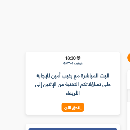
18:30
بتوقيت GMT+1
البث المباشرة مع رغيب أمين للإجابة
على تساؤلاتكم التقنية من الإثنين إلى
الأربعاء
إلتحق الأن