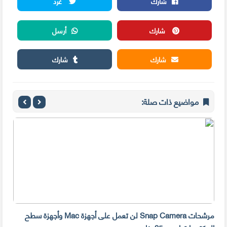
شارك
غرد
شارك
أرسل
شارك
شارك
مواضيع ذات صلة:
مرشحات Snap Camera لن تعمل على أجهزة Mac وأجهزة سطح