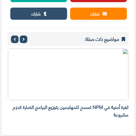
شارك
شارك
مواضيع ذات صلة:
ثغرة أمنية في NPM تسمح للمهاجمين بتوزيع البرامج الضارة كحزم
هل ل
مشروعة
على 
حسا