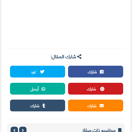
شارك المقال:
شارك
غرد
شارك
أرسل
شارك
شارك
مواضيع ذات صلة: