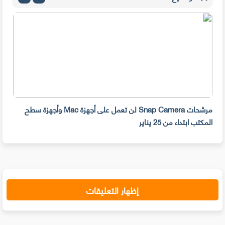
مرشحات Snap Camera لن تعمل على أجهزة Mac وأجهزة سطح
المكتب ابتداء من 25 يناير
صديق
إظهار التعليقات