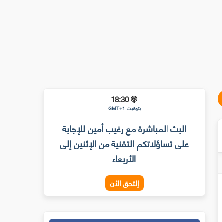
18:30
بتوقيت GMT+1
البث المباشرة مع رغيب أمين للإجابة
على تساؤلاتكم التقنية من الإثنين إلى
الأربعاء
إلتحق الأن