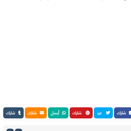
شارك
غرد
شارك
أرسل
شارك
شارك