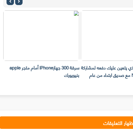
لذي يتعين عليك دفعه لمشاركة
سرقة 300 جهازiPhone أمام متجر apple
حساب Netflix مع صديق ابتداء من عام
بنيويورك
ت
ظهار التعليقات