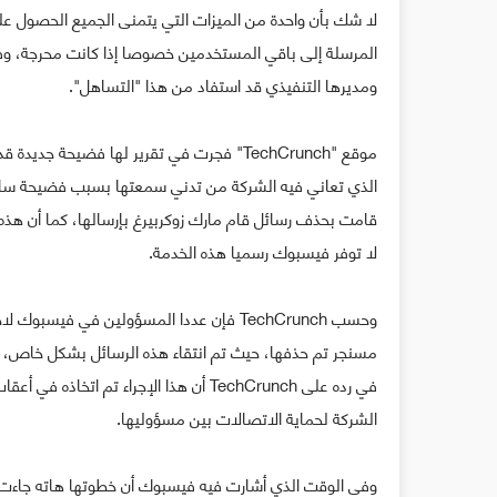
لا شك بأن واحدة من الميزات التي يتمنى الجميع الحصول ع
المرسلة إلى باقي المستخدمين خصوصا إذا كانت محرجة، وف
ومديرها التنفيذي قد استفاد من هذا "التساهل".
موقع "TechCrunch" فجرت في تقرير لها فض
الذي تعاني فيه الشركة من تدني سمعتها بسبب فضيحة سابقة 
قامت بحذف رسائل قام مارك زوكربيرغ بإرسالها، كما أن هذه
لا توفر فيسبوك رسميا هذه الخدمة.
وحسب TechCrunch فإن عددا المسؤولين في 
مسنجر تم حذفها، حيث تم انتقاء هذه الرسائل بشكل خاص، 
الشركة لحماية الاتصالات بين مسؤوليها.
وفي الوقت الذي أشارت فيه فيسبوك أن خطوتها هاته جاءت في 