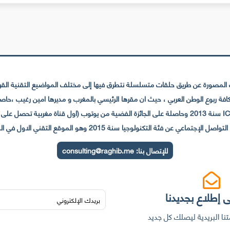
لمصورة عن طريق حلقات متسلسلة نتطرق فيها إلى مختلف المواضيع التقنية القريبة
عي عن فئة التكنولوجيا سنة 2015 وهو الموقع التقني الاول في المغرب والعالم العربي
للإتصال بنا:
consulting@raghib.me
 إطلاع بجديدنا
نا البريدية ليصلك كل جديد