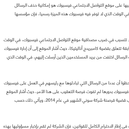
ليها على موقع التواصل الاجتماعي فيسبوك هو إمكانية حذف الرسائل
ي الوقت الذي لا توفر فيه فيسبوك هذه الميزة رسميا، فإن مؤسسها
يحة جديدة قد تتسبب في ضرب مصداقية موقع التواصل الاجتماعي فيسبوك، في الوقت
تتعلق بقضية كامبريدج أناليتيكا، حيث أشار الموقع إلى أن إدارة فيسبوك
 الرسائل اختفت من بريد المستخدمين الذين أرسلت إليهم، في الوقت الذي
فيسبوك لاحظوا أن عددا من الرسائل التي تبادلوها مع رئيسهم في العمل على فيسبوك
فيسبوك بدورها لم تفوت فرصة التعقيب على هذا الأمر، حيث أشار الموقع
في رده على TechCrunch أن هذا الإجراء تم اتخاذه في أعقاب قضية قرصنة شركة سوني الشهير في عام 2014، ويأتي ذلك حسب
إطار الاحترام الكامل للقوانين، فإن الشركة لم تقم بإخبار مسؤوليها بهذه