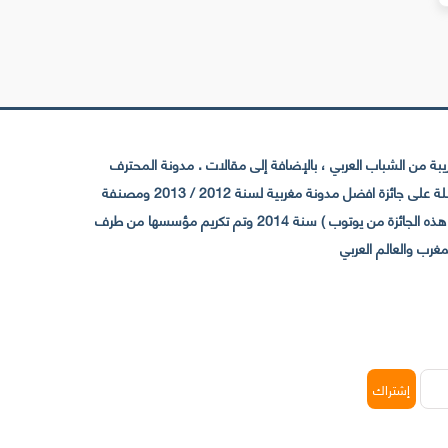
 من الشباب العربي ، بالإضافة إلى مقالات . مدونة المحترف
تأسست سنة 2009 حيث تستقطب الآن عدد كبير من الزوار من كافة ربوع الوطن العربي ، حيث ان مقرها الرئيسي بالمغرب و مديرها امين رغيب ،حاصلة على جائزة افضل مدونة مغربية لسنة 2012 / 2013 ومصنفة
ضمن افضل 10 مدونات عربية حسب المركز الدولي للصحفيين ICFJ سنة 2013 وحاصلة على الجائزة الفضية من يوتوب (اول قناة مغربية تحصل على هذه الجائزة من يوتوب ) سنة 2014 وتم تكريم مؤسسها من طرف