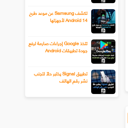
تكشف Samsung عن موعد طرح
Android 14 لأجهزتها
تتخذ Google إجراءات صارمة لرفع
جودة تطبيقات Android
سيحصل هاتف Xiaomi 13 أخيرًا على عدسة
طرح Snapchat المزيد من أدوا
ليفوتوغرافي
الفيديو المتقدمة باستخدام وضع ا
تطبيق Signal يختبر حلًا لتجنب
نشر رقم الهاتف