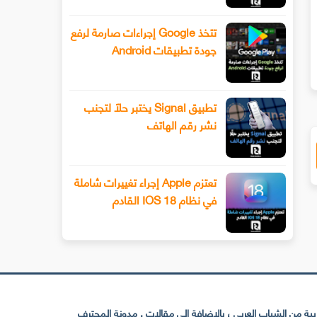
سيحصل هاتف Xiaomi 13 أخيرًا على عدسة
طرح Snapchat المزيد من أدوا
تتخذ Google إجراءات صارمة لرفع
ليفوتوغرافي
الفيديو المتقدمة باستخدام وضع ا
جودة تطبيقات Android
تطبيق Signal يختبر حلًا لتجنب
نشر رقم الهاتف
تعتزم Apple إجراء تغييرات شاملة
في نظام IOS 18 القادم
 من الشباب العربي ، بالإضافة إلى مقالات . مدونة المحترف