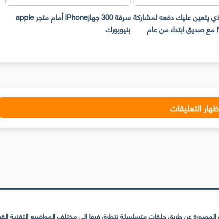
لذي يتعين عليك دفعه لمشاركة
سرقة 300 جهازiPhone أمام متجر apple
حساب Netflix مع صديق ابتداء من عام
بنيويورك
ت
ظهار التعليقات
لمصورة عن طريق حلقات متسلسلة نتطرق فيها إلى مختلف المواضيع التقنية القريبة