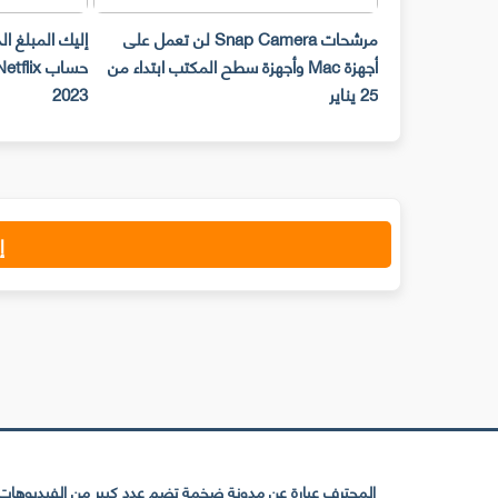
مرشحات Snap Camera لن تعمل على
إليك المبلغ ا
أجهزة Mac وأجهزة سطح المكتب ابتداء من
25 يناير
2023
إ
المحترف عبارة عن مدونة ضخمة تضم عدد كبير من الفيديوهات ا