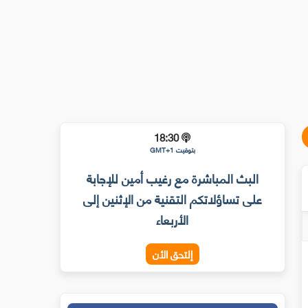
18:30
بتوقيت GMT+1
البث المباشرة مع رغيب أمين للإجابة
على تساؤلاتكم التقنية من الإثنين إلى
الأربعاء
إلتحق الأن