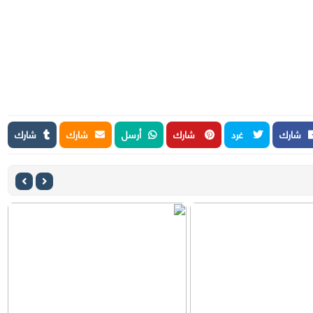
شارك
غرد
شارك
أرسل
شارك
شارك