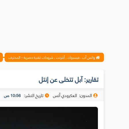
واتس آب ، فيسبوك ، أنترنت ، شروحات تقنية حصرية - المحترف
تقارير: آبل تتخلى عن إنتل
المدون:
العكرودي أنس
تاريخ النشر:
10:56 ص