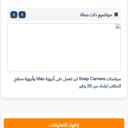
مواضيع ذات صلة:
مرشحات Snap Camera لن تعمل على أجهزة Mac وأجهزة سطح
المكتب ابتداء من 25 يناير
صديق
إظهار التعليقات