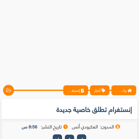
واتس آب ، فيسبوك ، أنترنت ، شروحات تقنية حصرية - المحترف
أخبار
إنستغرام تطلق خاصية جديدة
إنستغرام تطلق خاصية جديدة
المدون:
العكرودي أنس
تاريخ النشر:
8:56 ص