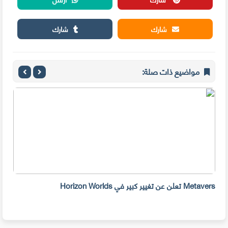
شارك
شارك
مواضيع ذات صلة:
Metavers تعلن عن تغيير كبير في Horizon Worlds
يؤكد Twitter أنه يختبر شارة التحق