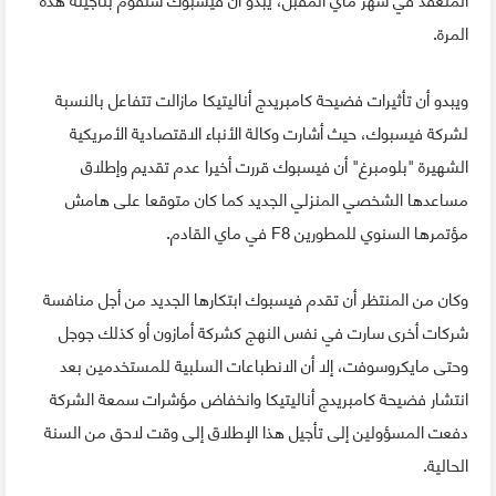
المرة.
ويبدو أن تأثيرات فضيحة كامبريدج أناليتيكا مازالت تتفاعل بالنسبة
لشركة فيسبوك، حيث أشارت وكالة الأنباء الاقتصادية الأمريكية
الشهيرة "بلومبرغ" أن فيسبوك قررت أخيرا عدم تقديم وإطلاق
مساعدها الشخصي المنزلي الجديد كما كان متوقعا على هامش
مؤتمرها السنوي للمطورين F8 في ماي القادم.
وكان من المنتظر أن تقدم فيسبوك ابتكارها الجديد من أجل منافسة
شركات أخرى سارت في نفس النهج كشركة أمازون أو كذلك جوجل
وحتى مايكروسوفت، إلا أن الانطباعات السلبية للمستخدمين بعد
انتشار فضيحة كامبريدج أناليتيكا وانخفاض مؤشرات سمعة الشركة
دفعت المسؤولين إلى تأجيل هذا الإطلاق إلى وقت لاحق من السنة
الحالية.