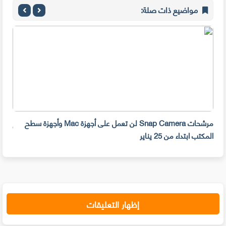
مواضيع ذات صلة:
مرشحات Snap Camera لن تعمل على أجهزة Mac وأجهزة سطح
المكتب ابتداء من 25 يناير
صديق 
إظهار التعليقات