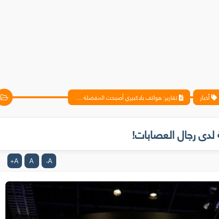
أخبار
تقارير: هواتف بلاكبيري أصبحت المفضلة لدى رجال العصابات!
لدى رجال العصابات!
A
A
A
+
-