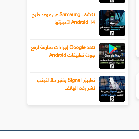
تكشف Samsung عن موعد طرح
Android 14 لأجهزتها
سيحصل هاتف Xiaomi 13 أخيرًا على عدسة
طرح Snapchat المزيد من أدوا
ليفوتوغرافي
الفيديو المتقدمة باستخدام وضع ا
تتخذ Google إجراءات صارمة لرفع
جودة تطبيقات Android
تطبيق Signal يختبر حلًا لتجنب
نشر رقم الهاتف