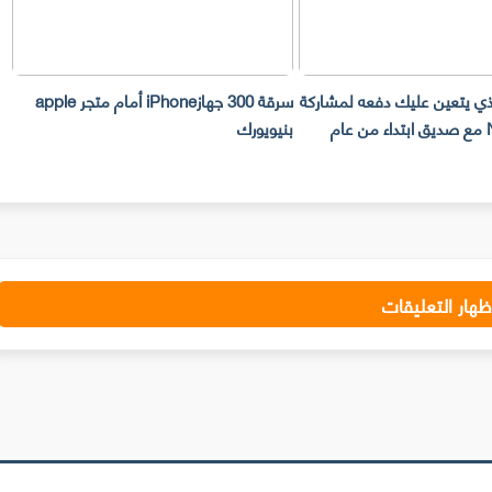
لذي يتعين عليك دفعه لمشاركة
سرقة 300 جهازiPhone أمام متجر apple
حساب Netflix مع صديق ابتداء من عام
بنيويورك
ت
ظهار التعليقات