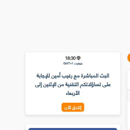
18:30
بتوقيت GMT+1
البث المباشرة مع رغيب أمين للإجابة
على تساؤلاتكم التقنية من الإثنين إلى
الأربعاء
إلتحق الأن