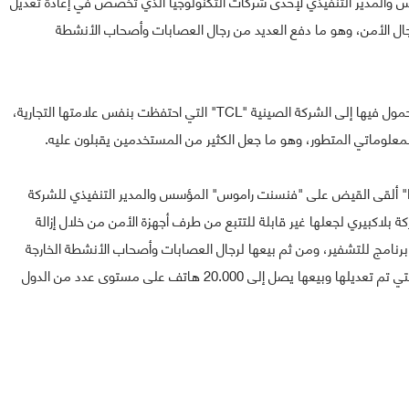
سس والمدير التنفيذي لإحدى شركات التكنولوجيا الذي تخصص في إعادة تعديل
جال الأمن، وهو ما دفع العديد من رجال العصابات وأصحاب الأنشطة
وكانت الشركة الكندية بلاكبيري قد باعت منذ مدة قطاع المحمول فيها إلى الشركة الصينية "TCL" التي احتفظت بنفس علامتها التجارية،
معلوماتي المتطور، وهو ما جعل الكثير من المستخدمين يقبلون عليه.
وحسب وسائل الإعلام فإن مكتب التحقيقات الفيدرالية "FBI" ألقى القيض على "فنسنت راموس" المؤسس والمدير التنفيذي للشركة
تعديل هواتف شركة بلاكبيري لجعلها غير قابلة للتتبع من طرف أجهزة الأمن من خلال إزالة
ع برنامج للتشفير، ومن ثم بيعها لرجال العصابات وأصحاب الأنشطة الخارجة
عن القانون لتنفيذ نشاطاتهم، وتقول FBI إن عدد الهواتف التي تم تعديلها وبيعها يصل إلى 20.000 هاتف على مستوى عدد من الدول