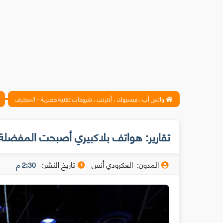
واتس آب ، فيسبوك ، أنترنت ، شروحات تقنية حصرية - المحترف
تقارير: هواتف بلاكبيري أصبحت المفضلة 
المدون:
العكرودي أنس
تاريخ النشر:
2:30 م