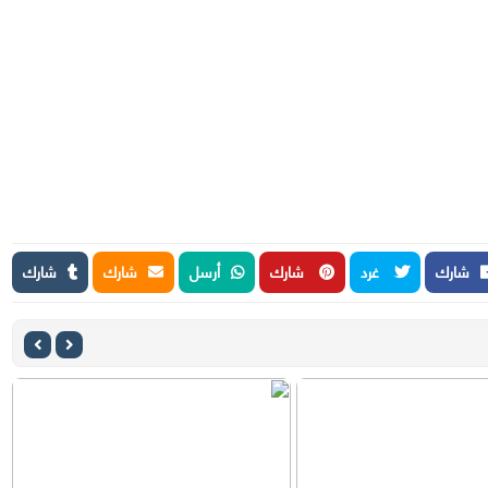
شارك
غرد
شارك
أرسل
شارك
شارك