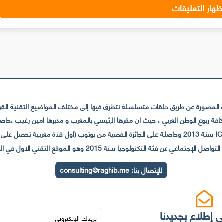
ظهار التعليقات
لمصورة عن طريق حلقات متسلسلة نتطرق فيها إلى مختلف المواضيع التقنية القريبة
عي عن فئة التكنولوجيا سنة 2015 وهو الموقع التقني الاول في المغرب والعالم العربي
للإتصال بنا:
consulting@raghib.me
 إطلاع بجديدنا