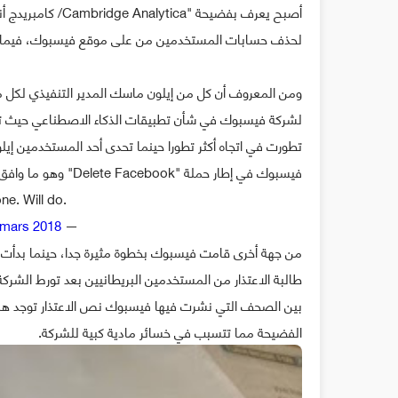
أصبح يعرف بفضيحة 
لحذف حسابات المستخدمين من على موقع فيسبوك، فيما اختار
ومن المعروف أن كل من إيلون ماسك المدير التنفيذي لكل 
لشركة فيسبوك في شأن تطبيقات الذكاء الاصطناعي حيث تحو
تطورت في اتجاه أكثر تطورا حينما تحدى أحد المستخدمين
فيسبوك في إطار حملة "Delete Facebook" وهو ما وافق عليه ماسك كما حذف صفحة شركة تيسلا كذلك.
one. Will do.
 mars 2018
— Elon Musk (@elonmusk)
من جهة أخرى قامت فيسبوك بخطوة مثيرة جدا، حينما بدأت شر
طالبة الاعتذار من المستخدمين البريطانيين بعد تورط الشركة
بين الصحف التي نشرت فيها فيسبوك نص الاعتذار توجد هنا
الفضيحة مما تتسبب في خسائر مادية كبية للشركة.