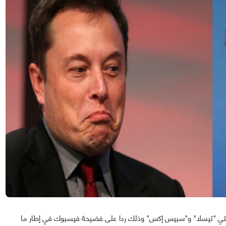
تي "تيسلا" و"سبيس إكس" وذلك ردا على فضيحة فيسبوك في إطار ما