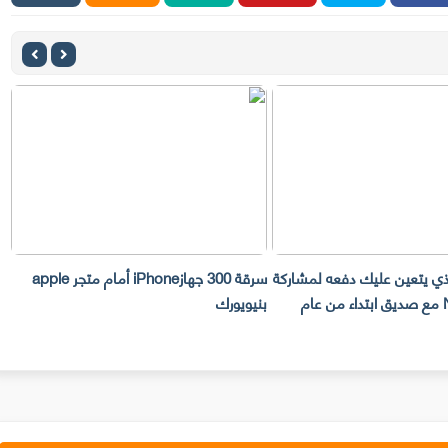
دفعه لمشاركة
سرقة 300 جهازiPhone أمام متجر apple
بتداء من عام
بنيويورك
تليفوتوغرافي