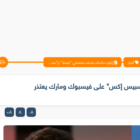
أخبار
إيلون ماسك يحذف صفحتي "تيسلا" و"سبيس إكس" على فيسبوك ومارك يعتذر للمستخدمين عبر إعلانات في الصحف!
بيس إكس" على فيسبوك ومارك يعتذر
A
A
A
+
-