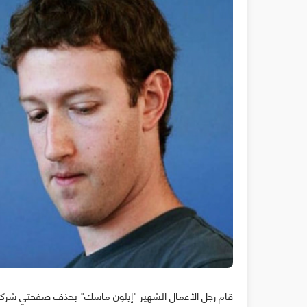
قام رجل الأعمال الشهير "إيلون ماسك" بحذف صفحتي شرك