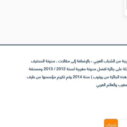
 من الشباب العربي ، بالإضافة إلى مقالات . مدونة المحترف
تأسست سنة 2009 حيث تستقطب الآن عدد كبير من الزوار من كافة ربوع الوطن العربي ، حيث ان مقرها الرئيسي بالمغرب و مديرها امين رغيب ،حاصلة على جائزة افضل مدونة مغربية لسنة 2012 / 2013 ومصنفة
ضمن افضل 10 مدونات عربية حسب المركز الدولي للصحفيين ICFJ سنة 2013 وحاصلة على الجائزة الفضية من يوتوب (اول قناة مغربية تحصل على هذه الجائزة من يوتوب ) سنة 2014 وتم تكريم مؤسسها من طرف