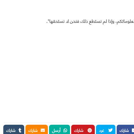
معلوماتكم، وإذا لم نستطع ذلك فنحن لا نستحقها".
شارك
غرد
شارك
أرسل
شارك
شارك