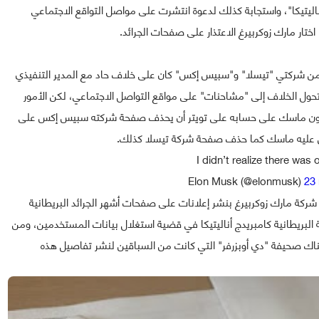
"Cambridge Analytica/ كامبريدج أناليتيكا"، واستجابة كذلك لدعوة انتشرت على مواصل التواقع الاجتماعي
 مارك زوكربيرغ الاعتذار على صفحات الجرائد.
من شركتي "تيسلا" و"سبيس إكس" كان على خلاف حاد مع المدير التنفيذي
ل الخلاف إلى "مشاحنات" على مواقع التواصل الاجتماعي، لكن الأمور
 إيلون ماسك على حسابه على تويتر أن يحذف صفحة شركته سبيس إكس على
I didn’t realize there was 
23
كة مارك زوكربيرغ بنشر إعلانات على صفحات أشهر الجرائد البريطانية
 البريطانية كامبريدج أناليتيكا في قضية استغلال بيانات المستخدمين، ومن
ك صحيفة "دي أوبزرفر" التي كانت من السباقين لنشر تفاصيل هذه