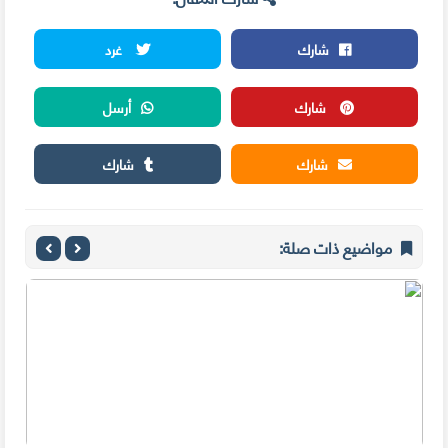
شارك
غرد
شارك
أرسل
شارك
شارك
مواضيع ذات صلة: