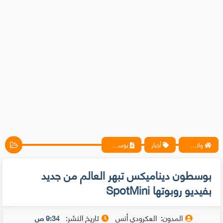
واتس آب ، فيسبوك ، أنترنت ، شروحات تقنية حصرية - المحترف
أخبار
بوسطون ديناميكس تبهر العالم من جديد بفيديو روبوتها SpotMini
بوسطون ديناميكس تبهر العالم من جديد
بفيديو روبوتها SpotMini
المدون:
العكرودي أنس
تاريخ النشر:
9:34 ص