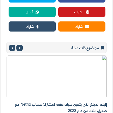
شارك
أرسل
شارك
شارك
مواضيع ذات صلة:
إليك المبلغ الذي يتعين عليك دفعه لمشاركة حساب Netflix مع
سرقة 300 جهازiPhone أمام م
صديق ابتداء من عام 2023