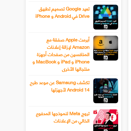
تعيد Google تصميم تطبيق
Drive في Android و iPhone
أبرمت Apple صفقة مع
Amazon لإزالة إعلانات
المنافسين من صفحات أجهزة
iPhone و iPad و MacBook و
منتجاتها الأخرى
تكشف Samsung عن موعد طرح
Android 14 لأجهزتها
تروج Meta لنموذجها المدفوع
الخالي من الإعلانات
سيحصل هاتف Xiaomi 13 أخيرًا على عدسة
طرح Snapchat المزيد من أدوا