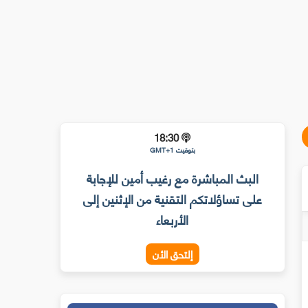
18:30
بتوقيت GMT+1
البث المباشرة مع رغيب أمين للإجابة
على تساؤلاتكم التقنية من الإثنين إلى
الأربعاء
إلتحق الأن