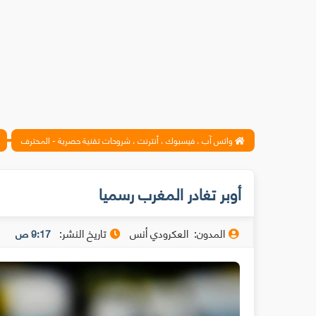
واتس آب ، فيسبوك ، أنترنت ، شروحات تقنية حصرية - المحترف
أوبر تغادر المغرب رسميا
المدون:
العكرودي أنس
تاريخ النشر:
9:17 ص