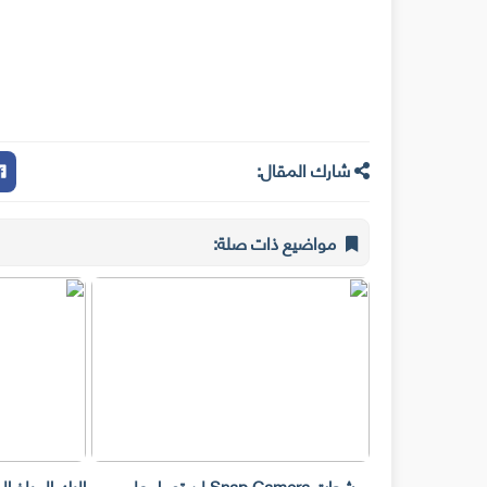
شارك المقال:
مواضيع ذات صلة:
مرشحات Snap Camera لن تعمل على
إليك المبلغ ا