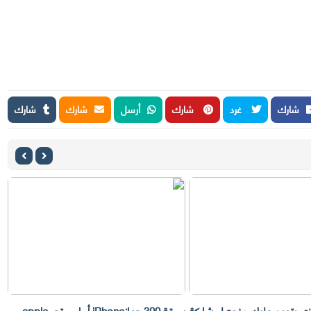
شارك
غرد
شارك
أرسل
شارك
شارك
لذي يتعين عليك دفعه لمشاركة
سرقة 300 جهازiPhone أمام متجر apple