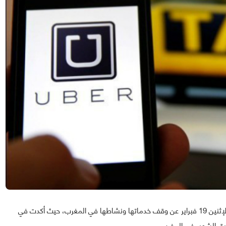
في خبر صادم للكثيرين أعلنت شركة أوبر للنقل مساء أمس الإثنين 19 فبراير عن وقف خدماتها ونشاطها في المغرب، حيث أكدت في
بيق الشهير في المغرب.